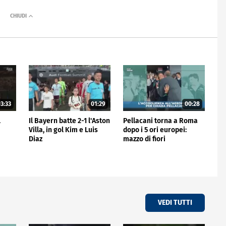
3:33
01:29
00:28
l
Il Bayern batte 2-1 l'Aston
Pellacani torna a Roma
Villa, in gol Kim e Luis
dopo i 5 ori europei:
Diaz
mazzo di fiori
all'aeroporto
VEDI TUTTI