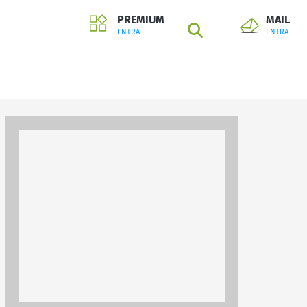
PREMIUM
MAIL
SEARCH
ENTRA
ENTRA
ENTRA