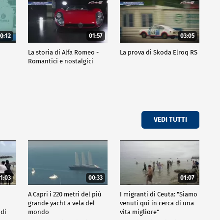
0:12
01:57
03:05
La storia di Alfa Romeo -
La prova di Skoda Elroq RS
Romantici e nostalgici
VEDI TUTTI
1:03
00:33
01:07
A Capri i 220 metri del più
I migranti di Ceuta: "Siamo
grande yacht a vela del
venuti qui in cerca di una
 di
mondo
vita migliore"