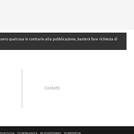
essero qualcosa in contrario alla pubblicazione, basterà fare richiesta di
Contatti
IVIAGGIA
QUIFINANZA
BUONISSIMO
SUPEREVA