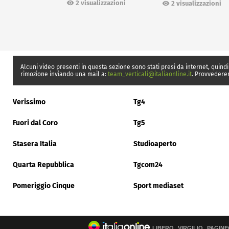
Ceuta
2 visualizzazioni
2 visualizzazioni
Alcuni video presenti in questa sezione sono stati presi da internet, quindi
rimozione inviando una mail a:
team_verticali@italiaonline.it
. Provvedere
Verissimo
Tg4
Fuori dal Coro
Tg5
Stasera Italia
Studioaperto
Quarta Repubblica
Tgcom24
Pomeriggio Cinque
Sport mediaset
LIBERO
VIRGILIO
PAGINE