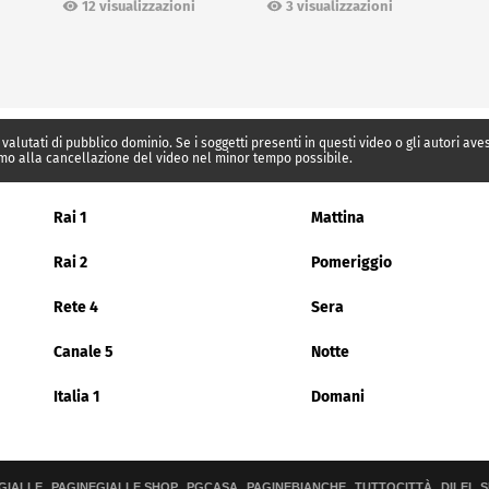
12 visualizzazioni
3 visualizzazioni
 valutati di pubblico dominio. Se i soggetti presenti in questi video o gli autori av
mo alla cancellazione del video nel minor tempo possibile.
Rai 1
Mattina
Rai 2
Pomeriggio
Rete 4
Sera
Canale 5
Notte
Italia 1
Domani
GIALLE
PAGINEGIALLE SHOP
PGCASA
PAGINEBIANCHE
TUTTOCITTÀ
DILEI
S