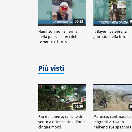
00:32
0
Hamilton non si ferma
Il Bayern celebra la
nella pausa estiva della
giornata della birra
Formula 1: il suo
allenamento
Più visti
01:29
0
Rio de Janeiro, raffiche di
Marocco, centinaia di
vento a oltre cento all'ora:
migranti arrivano
cinque morti
nell'enclave spagnola