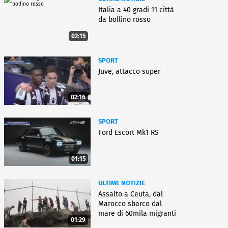
Italia a 40 gradi 11 città
da bollino rosso
02:15
SPORT
Juve, attacco super
02:16
SPORT
Ford Escort Mk1 RS
01:15
ULTIME NOTIZIE
Assalto a Ceuta, dal
Marocco sbarco dal
mare di 60mila migranti
01:29