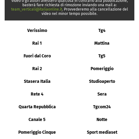
video o gli autori avessero qualcosa in contrario alla pubblicazione,
basterà fare richiesta di rimozione inviando una mail a:
team_verticali@italiaonline.it
. Provvederemo alla cancellazione del
video nel minor tempo possibile.
Verissimo
Tg4
Rai 1
Mattina
Fuori dal Coro
Tg5
Rai 2
Pomeriggio
Stasera Italia
Studioaperto
Rete 4
Sera
Quarta Repubblica
Tgcom24
Canale 5
Notte
Pomeriggio Cinque
Sport mediaset