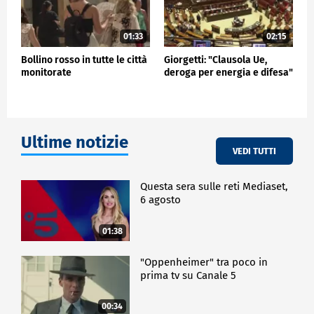
01:33
02:15
Bollino rosso in tutte le città
Giorgetti: "Clausola Ue,
monitorate
deroga per energia e difesa"
Ultime notizie
VEDI TUTTI
Questa sera sulle reti Mediaset,
6 agosto
01:38
"Oppenheimer" tra poco in
prima tv su Canale 5
00:34