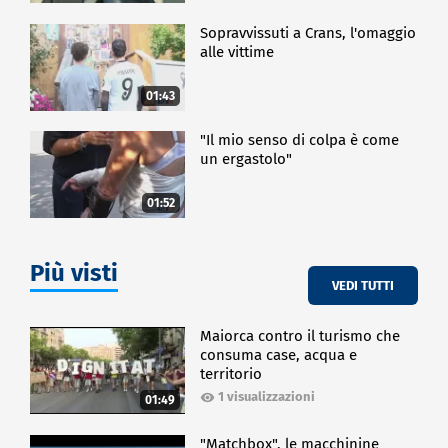
Sopravvissuti a Crans, l'omaggio
alle vittime
01:43
"Il mio senso di colpa è come
un ergastolo"
01:52
Più visti
VEDI TUTTI
Maiorca contro il turismo che
consuma case, acqua e
territorio
1 visualizzazioni
01:49
"Matchbox", le macchinine