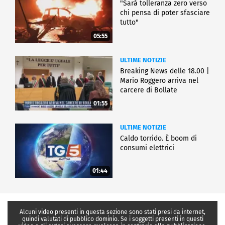
"Sarà tolleranza zero verso
chi pensa di poter sfasciare
tutto"
05:55
ULTIME NOTIZIE
Breaking News delle 18.00 |
Mario Roggero arriva nel
carcere di Bollate
01:55
ULTIME NOTIZIE
Caldo torrido. È boom di
consumi elettrici
01:44
Alcuni video presenti in questa sezione sono stati presi da internet,
quindi valutati di pubblico dominio. Se i soggetti presenti in questi