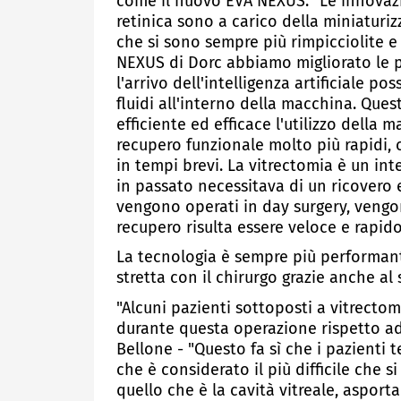
come il nuovo EVA NEXUS: "Le innovazio
retinica sono a carico della miniaturi
che si sono sempre più rimpicciolite 
NEXUS di Dorc abbiamo migliorato le 
l'arrivo dell'intelligenza artificiale p
fluidi all'interno della macchina. Que
efficiente ed efficace l'utilizzo della 
recupero funzionale molto più rapidi, 
in tempi brevi. La vitrectomia è un in
in passato necessitava di un ricovero 
vengono operati in day surgery, vengo
recupero risulta essere veloce e rapido
La tecnologia è sempre più performant
stretta con il chirurgo grazie anche al 
"Alcuni pazienti sottoposti a vitrecto
durante questa operazione rispetto ad 
Bellone - "Questo fa sì che i pazienti 
che è considerato il più difficile che s
quello che è la cavità vitreale, aspor