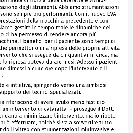
ni nella chirurgia della cataratta e vitreo-
zzazione degli strumenti. Abbiamo strumentazioni
e sono sempre più performanti. Con il nuovo EVA
prestazioni della macchina precedente e con
ossiamo gestire in tempo reale le dinamiche dei
sto ci ha permesso di rendere ancora più
macchina. I benefici per il paziente sono tempi di
che permettono una ripresa delle proprie attività
tervento che si esegue da cinquant'anni circa, ma
e la ripresa poteva durare mesi. Adesso i pazienti
no dimessi alcune ore dopo l'intervento e il
".
e e intuitiva, spingendo verso una simbiosi
supporto dei tecnici specializzati.
mia riferiscono di avere avuto meno fastidio
un intervento di cataratta" - prosegue il Dott.
tendano a minimizzare l'intervento, ma io ripeto
i può effettuare, poiché si va a sovvertire tutto
tando il vitreo con strumentazioni mininvasive e