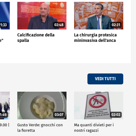
1:33
02:48
02:31
e
Calcificazione della
La chirurgia protesica
e"
spalla
mininvasiva dell'anca
VEDI TUTTI
1:46
03:07
02:02
9.00 |
Gusto Verde: gnocchi con
Ma quanti divieti per i
la fioretta
nostri ragazzi