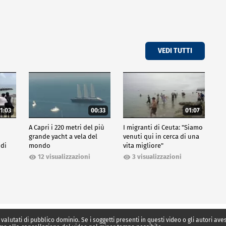
VEDI TUTTI
1:03
00:33
01:07
A Capri i 220 metri del più
I migranti di Ceuta: "Siamo
grande yacht a vela del
venuti qui in cerca di una
 di
mondo
vita migliore"
12 visualizzazioni
3 visualizzazioni
 valutati di pubblico dominio. Se i soggetti presenti in questi video o gli autori av