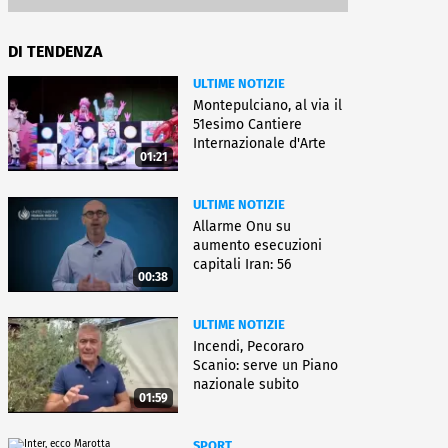
DI TENDENZA
ULTIME NOTIZIE
Montepulciano, al via il
51esimo Cantiere
Internazionale d'Arte
01:21
ULTIME NOTIZIE
Allarme Onu su
aumento esecuzioni
capitali Iran: 56
00:38
uccisioni da marzo
ULTIME NOTIZIE
Incendi, Pecoraro
Scanio: serve un Piano
nazionale subito
01:59
operativo
SPORT