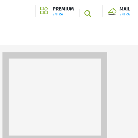
PREMIUM
MAIL
SEARCH
ENTRA
ENTRA
ENTRA