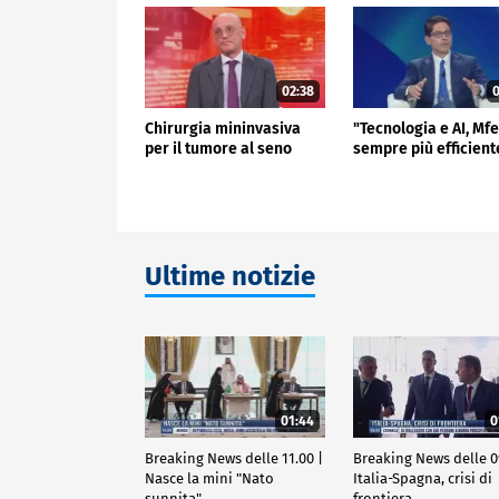
02:38
0
Chirurgia mininvasiva
"Tecnologia e AI, Mf
per il tumore al seno
sempre più efficient
Ultime notizie
01:44
0
Breaking News delle 11.00 |
Breaking News delle 0
Nasce la mini "Nato
Italia-Spagna, crisi di
sunnita"
frontiera