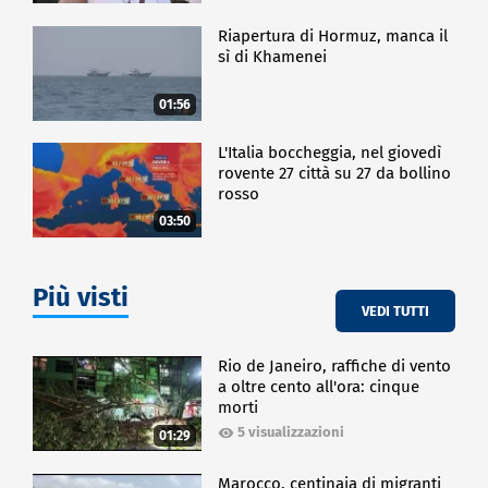
Riapertura di Hormuz, manca il
sì di Khamenei
01:56
L'Italia boccheggia, nel giovedì
rovente 27 città su 27 da bollino
rosso
03:50
Più visti
VEDI TUTTI
Rio de Janeiro, raffiche di vento
a oltre cento all'ora: cinque
morti
5 visualizzazioni
01:29
Marocco, centinaia di migranti