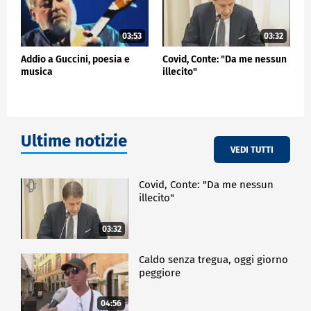
03:53
03:32
Addio a Guccini, poesia e
Covid, Conte: "Da me nessun
musica
illecito"
Ultime notizie
VEDI TUTTI
Covid, Conte: "Da me nessun
illecito"
03:32
Caldo senza tregua, oggi giorno
peggiore
04:56