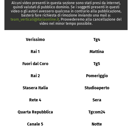
Alcuni video presenti in questa sezione sono stati presi da internet,
quindi valutati di pubblico dominio. Se i soggetti presenti in questi
video o gli autori avessero qualcosa in contrario alla pubblicazione,
basterà fare richiesta di rimozione inviando una mail a:
team_verticali@italiaonline.it
. Provvederemo alla cancellazione del
video nel minor tempo possibile.
Verissimo
Tg4
Rai 1
Mattina
Fuori dal Coro
Tg5
Rai 2
Pomeriggio
Stasera Italia
Studioaperto
Rete 4
Sera
Quarta Repubblica
Tgcom24
Canale 5
Notte