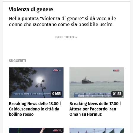
Violenza di genere
Nella puntata "Violenza di genere" si dà voce alle
donne che raccontano come sia possibile uscire
dalla sottomissione e dalla paura, a partire
dall'ascolto e dal supporto delle realtà territoriali,
come Caritas Italiana. Detto Contraddetto è la serie
di Mediafriends che mostra come l'impegno concreto
di persone e comunità possa trasformare situazioni
difficili in esiti positivi.
SUGGERITI
MEDIASET
TGCOM24
01:55
01:55
Breaking News delle 18.00 |
Breaking News delle 17.00 |
Caldo, scendono le città da
Attesa per l'accordo Iran-
bollino rosso
Oman su Hormuz