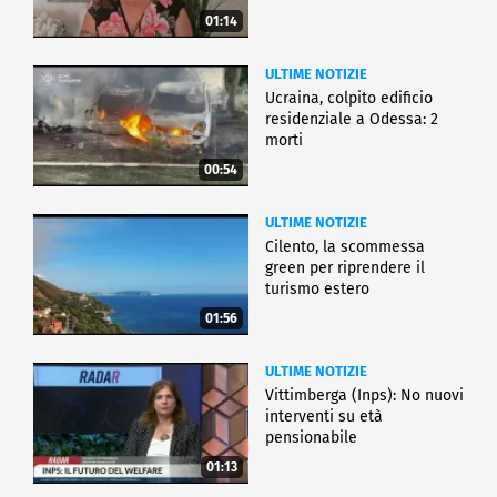
01:14
ULTIME NOTIZIE
Ucraina, colpito edificio
residenziale a Odessa: 2
morti
00:54
ULTIME NOTIZIE
Cilento, la scommessa
green per riprendere il
turismo estero
01:56
ULTIME NOTIZIE
Vittimberga (Inps): No nuovi
interventi su età
pensionabile
01:13