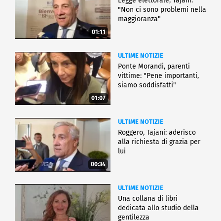
Legge elettorale, Tajani:
"Non ci sono problemi nella
maggioranza"
01:11
ULTIME NOTIZIE
Ponte Morandi, parenti
vittime: "Pene importanti,
siamo soddisfatti"
01:07
ULTIME NOTIZIE
Roggero, Tajani: aderisco
alla richiesta di grazia per
lui
00:34
ULTIME NOTIZIE
Una collana di libri
dedicata allo studio della
gentilezza