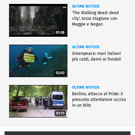
ULTIME NOTIZIE
'The Walking dead: dead
city', terza stagione con
Maggie e Negan
01:38
ULTIME NOTIZIE
Greenpeace: mari italiani
più caldi, danni ai fondali
02:02
ULTIME NOTIZIE
Berlino, attacco al Pride: il
presunto attentatore ucciso
in un blitz
01:11