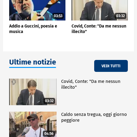
03:53
03:32
Addio a Guccini, poesia e
Covid, Conte: "Da me nessun
musica
illecito"
Ultime notizie
VEDI TUTTI
Covid, Conte: "Da me nessun
illecito"
03:32
Caldo senza tregua, oggi giorno
peggiore
04:56