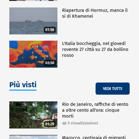
Riapertura di Hormuz, manca il
sì di Khamenei
01:56
L'Italia boccheggia, nel giovedì
rovente 27 città su 27 da bollino
rosso
03:50
Più visti
VEDI TUTTI
Rio de Janeiro, raffiche di vento
a oltre cento all'ora: cinque
morti
5 visualizzazioni
01:29
Marocco, centinaia di migranti