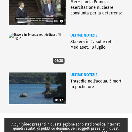
Merz: con la Francia
esercitazione nucleare
congiunta per la deterrenza
00:39
ULTIME NOTIZIE
Stasera in Tv sulle reti
Mediaset, 18 luglio
01:38
ULTIME NOTIZIE
Tragedie nell'acqua, 5 morti
in poche ore
01:17
Alcuni video presenti in questa sezione sono stati presi da internet,
quindi valutati di pubblico dominio. Se i soggetti presenti in questi