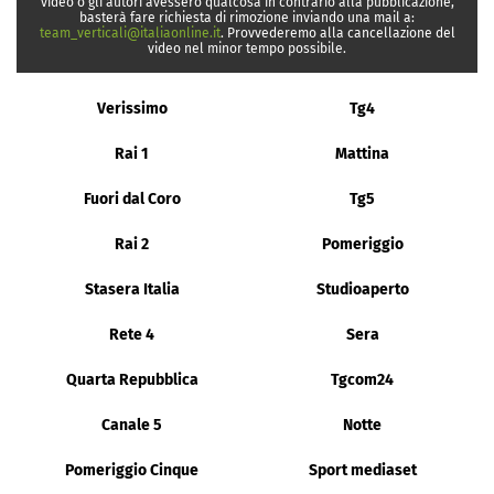
video o gli autori avessero qualcosa in contrario alla pubblicazione,
basterà fare richiesta di rimozione inviando una mail a:
team_verticali@italiaonline.it
. Provvederemo alla cancellazione del
video nel minor tempo possibile.
Verissimo
Tg4
Rai 1
Mattina
Fuori dal Coro
Tg5
Rai 2
Pomeriggio
Stasera Italia
Studioaperto
Rete 4
Sera
Quarta Repubblica
Tgcom24
Canale 5
Notte
Pomeriggio Cinque
Sport mediaset