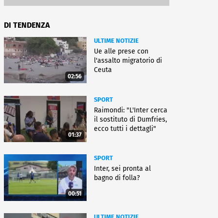
DI TENDENZA
ULTIME NOTIZIE
Ue alle prese con
l'assalto migratorio di
Ceuta
02:56
SPORT
Raimondi: "L'Inter cerca
il sostituto di Dumfries,
ecco tutti i dettagli"
01:37
SPORT
Inter, sei pronta al
bagno di folla?
00:51
ULTIME NOTIZIE