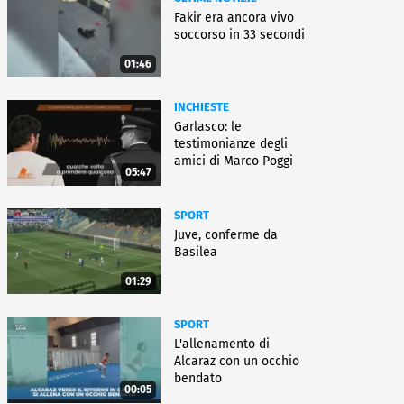
Fakir era ancora vivo
soccorso in 33 secondi
01:46
INCHIESTE
Garlasco: le
testimonianze degli
amici di Marco Poggi
05:47
SPORT
Juve, conferme da
Basilea
01:29
SPORT
L'allenamento di
Alcaraz con un occhio
bendato
00:05