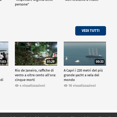
persone"
VEDI TUTTI
1:03
01:29
00:33
Rio de Janeiro, raffiche di
A Capri i 220 metri del più
vento a oltre cento all'ora:
grande yacht a vela del
 di
cinque morti
mondo
4 visualizzazioni
18 visualizzazioni