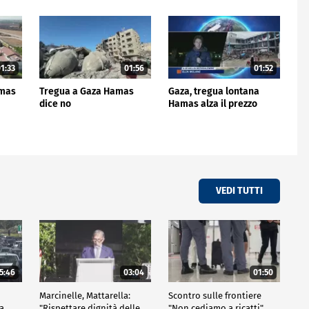
1:33
01:56
01:52
amas
Tregua a Gaza Hamas
Gaza, tregua lontana
e
dice no
Hamas alza il prezzo
VEDI TUTTI
5:46
03:04
01:50
Marcinelle, Mattarella:
Scontro sulle frontiere
za
"Rispettare dignità delle
"Non cediamo a ricatti"