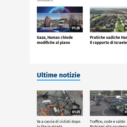
SUGGERITI
01:36
0
Gaza, Hamas chiede
Pratiche sadiche H
modifiche al piano
Il rapporto di Israel
Ultime notizie
01:25
0
Va a caccia di ciclisti dopo
Traffico, code e caldo
la lite in strada
Richiami alla pruden