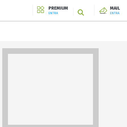
PREMIUM
MAIL
SEARCH
ENTRA
ENTRA
ENTRA