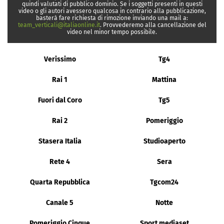
quindi valutati di pubblico dominio. Se i soggetti presenti in questi
video o gli autori avessero qualcosa in contrario alla pubblicazione,
basterà fare richiesta di rimozione inviando una mail a:
team_verticali@italiaonline.it
. Provvederemo alla cancellazione del
video nel minor tempo possibile.
Verissimo
Tg4
Rai 1
Mattina
Fuori dal Coro
Tg5
Rai 2
Pomeriggio
Stasera Italia
Studioaperto
Rete 4
Sera
Quarta Repubblica
Tgcom24
Canale 5
Notte
Pomeriggio Cinque
Sport mediaset