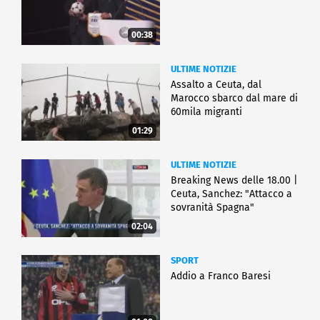
00:38
ULTIME NOTIZIE
Assalto a Ceuta, dal
Marocco sbarco dal mare di
60mila migranti
01:29
ULTIME NOTIZIE
Breaking News delle 18.00 |
Ceuta, Sanchez: "Attacco a
sovranità Spagna"
02:04
SPORT
Addio a Franco Baresi