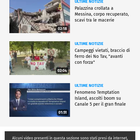
ULTIME NOTIZIE
Palazzina crollata a
Messina, corpo recuperato,
scavi tra le macerie
02:18
ULTIME NOTIZIE
Campeggi vietati, braccio di
ferro dei No Tav, "avanti
con forza"
02:04
ULTIME NOTIZIE
Fenomeno Temptation
Island, ascolti boom su
Canale 5 per il gran finale
01:51
Alcuni video presenti in questa sezione sono stati presi da internet,