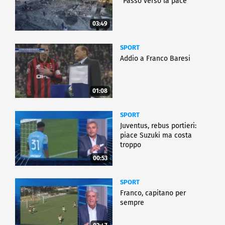
"Passo verso la pace"
03:49
SPORT
Addio a Franco Baresi
01:08
SPORT
Juventus, rebus portieri:
piace Suzuki ma costa
troppo
00:53
SPORT
Franco, capitano per
sempre