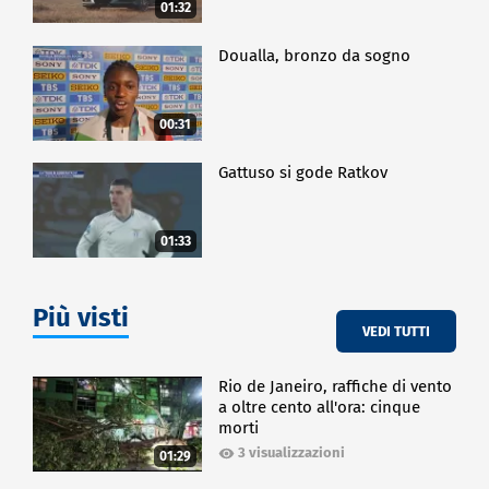
01:32
Doualla, bronzo da sogno
00:31
Gattuso si gode Ratkov
01:33
Più visti
VEDI TUTTI
Rio de Janeiro, raffiche di vento
a oltre cento all'ora: cinque
morti
3 visualizzazioni
01:29