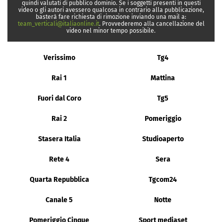
quindi valutati di pubblico dominio. Se i soggetti presenti in questi
video o gli autori avessero qualcosa in contrario alla pubblicazione,
basterà fare richiesta di rimozione inviando una mail a:
team_verticali@italiaonline.it
. Provvederemo alla cancellazione del
video nel minor tempo possibile.
Verissimo
Tg4
Rai 1
Mattina
Fuori dal Coro
Tg5
Rai 2
Pomeriggio
Stasera Italia
Studioaperto
Rete 4
Sera
Quarta Repubblica
Tgcom24
Canale 5
Notte
Pomeriggio Cinque
Sport mediaset