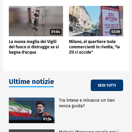
01:04
03:09
La nuova maglia dei Vigili
Milano, al quartiere Isola
del fuoco si distrugge se si
commercianti in rivolta, "la
bagna d'acqua
Ztl ci uccide"
Ultime notizie
VEDI TUTTI
Tra intese e minacce un Iran
senza guida?
01:54
Meloni: "Nessuno spazio per i