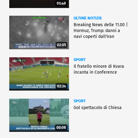
01:49
ULTIME NOTIZIE
Breaking News delle 11.00 |
Hormuz, Trump: danni a
navi coperti dall'Iran
02:05
SPORT
Il fratello minore di Kvara
incanta in Conference
02:34
SPORT
Gol spettacolo di Chiesa
00:08