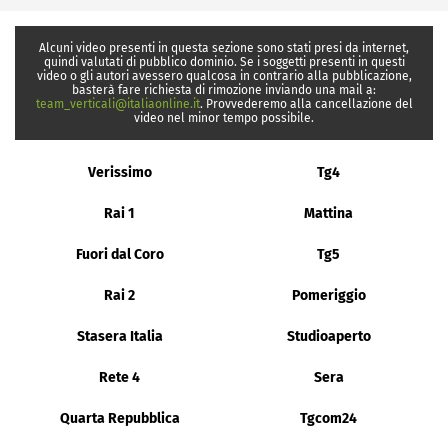
Alcuni video presenti in questa sezione sono stati presi da internet,
quindi valutati di pubblico dominio. Se i soggetti presenti in questi
video o gli autori avessero qualcosa in contrario alla pubblicazione,
basterà fare richiesta di rimozione inviando una mail a:
team_verticali@italiaonline.it
. Provvederemo alla cancellazione del
video nel minor tempo possibile.
Verissimo
Tg4
Rai 1
Mattina
Fuori dal Coro
Tg5
Rai 2
Pomeriggio
Stasera Italia
Studioaperto
Rete 4
Sera
Quarta Repubblica
Tgcom24