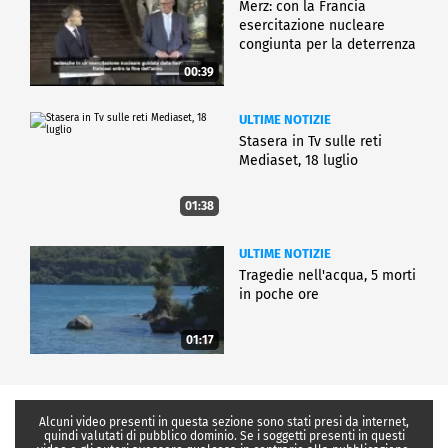
Merz: con la Francia
esercitazione nucleare
congiunta per la deterrenza
00:39
ULTIME NOTIZIE
Stasera in Tv sulle reti
Mediaset, 18 luglio
01:38
ULTIME NOTIZIE
Tragedie nell'acqua, 5 morti
in poche ore
01:17
Alcuni video presenti in questa sezione sono stati presi da internet,
quindi valutati di pubblico dominio. Se i soggetti presenti in questi