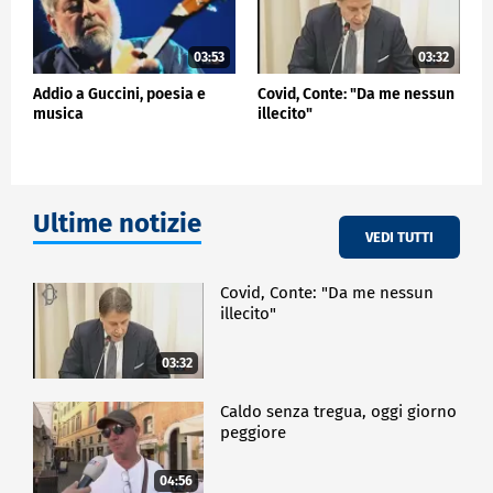
03:53
03:32
Addio a Guccini, poesia e
Covid, Conte: "Da me nessun
musica
illecito"
Ultime notizie
VEDI TUTTI
Covid, Conte: "Da me nessun
illecito"
03:32
Caldo senza tregua, oggi giorno
peggiore
04:56