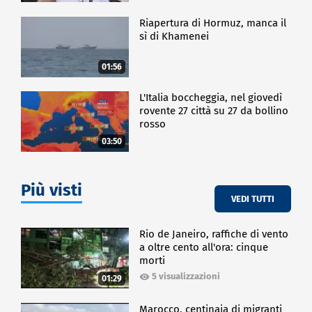
Riapertura di Hormuz, manca il
sì di Khamenei
01:56
L'Italia boccheggia, nel giovedì
rovente 27 città su 27 da bollino
rosso
03:50
Più visti
VEDI TUTTI
Rio de Janeiro, raffiche di vento
a oltre cento all'ora: cinque
morti
5 visualizzazioni
01:29
Marocco, centinaia di migranti