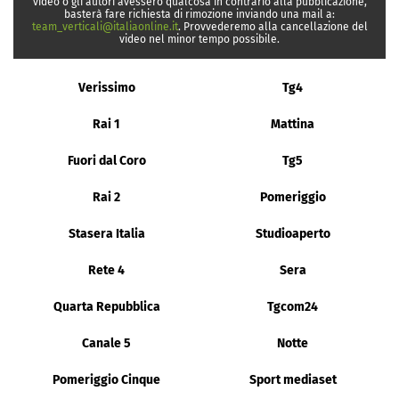
video o gli autori avessero qualcosa in contrario alla pubblicazione,
basterà fare richiesta di rimozione inviando una mail a:
team_verticali@italiaonline.it
. Provvederemo alla cancellazione del
video nel minor tempo possibile.
Verissimo
Tg4
Rai 1
Mattina
Fuori dal Coro
Tg5
Rai 2
Pomeriggio
Stasera Italia
Studioaperto
Rete 4
Sera
Quarta Repubblica
Tgcom24
Canale 5
Notte
Pomeriggio Cinque
Sport mediaset