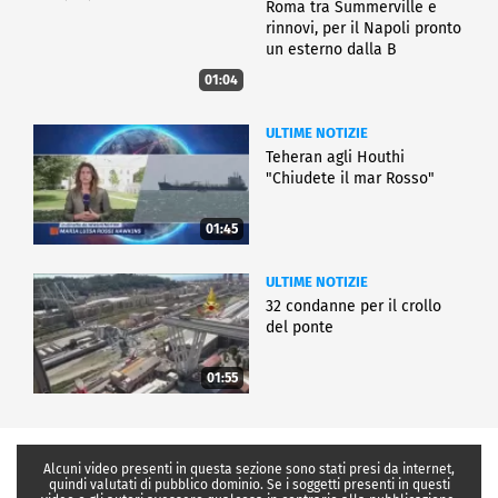
Roma tra Summerville e
rinnovi, per il Napoli pronto
un esterno dalla B
01:04
ULTIME NOTIZIE
Teheran agli Houthi
"Chiudete il mar Rosso"
01:45
ULTIME NOTIZIE
32 condanne per il crollo
del ponte
01:55
Alcuni video presenti in questa sezione sono stati presi da internet,
quindi valutati di pubblico dominio. Se i soggetti presenti in questi