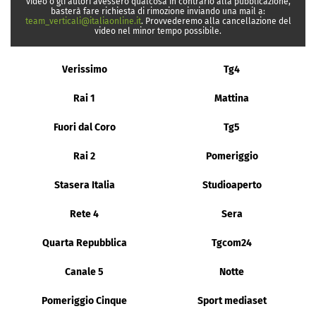
video o gli autori avessero qualcosa in contrario alla pubblicazione,
basterà fare richiesta di rimozione inviando una mail a:
team_verticali@italiaonline.it
. Provvederemo alla cancellazione del
video nel minor tempo possibile.
Verissimo
Tg4
Rai 1
Mattina
Fuori dal Coro
Tg5
Rai 2
Pomeriggio
Stasera Italia
Studioaperto
Rete 4
Sera
Quarta Repubblica
Tgcom24
Canale 5
Notte
Pomeriggio Cinque
Sport mediaset