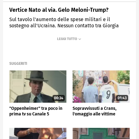
Vertice Nato al via. Gelo Meloni-Trump?
Sul tavolo l'aumento delle spese militari e il
sostegno all'Ucraina. Nessun contatto tra Giorgia
Meloni e Trump dopo il nuovo attacco del presidente
alla premier.
MEDIASET
TG5
SUGGERITI
00:34
01:43
"Oppenheimer" tra poco in
Sopravvissuti a Crans,
prima tv su Canale 5
l'omaggio alle vittime