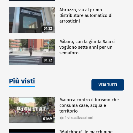
Abruzzo, via al primo
distributore automatico di
arrosticini
01:32
Milano, con la giunta Sala ci
vogliono sette anni per un
semaforo
01:32
Più visti
VEDI TUTTI
Maiorca contro il turismo che
consuma case, acqua e
territorio
1 visualizzazioni
01:49
"Matchbox", le macchinine