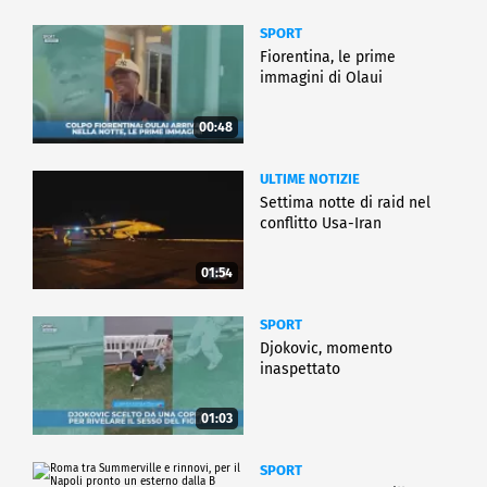
SPORT
Fiorentina, le prime
immagini di Olaui
00:48
ULTIME NOTIZIE
Settima notte di raid nel
conflitto Usa-Iran
01:54
SPORT
Djokovic, momento
inaspettato
01:03
SPORT