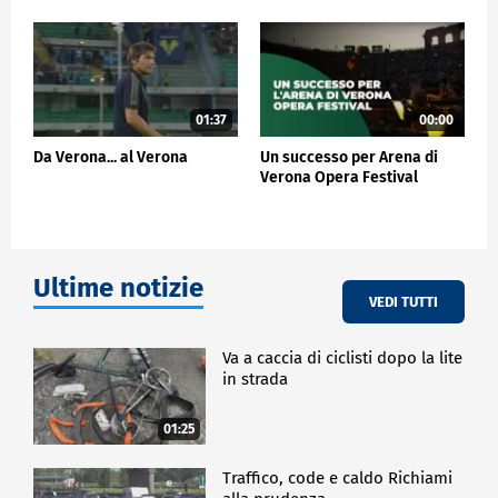
di Goethe del 1799 e la famosissima opera "Sogno di
una notte di mezza estate", musiche di scena per
l'omonima commedia shakespeariana.
CULTURA
01:37
00:00
Da Verona... al Verona
Un successo per Arena di
Verona Opera Festival
Ultime notizie
VEDI TUTTI
Va a caccia di ciclisti dopo la lite
in strada
01:25
Traffico, code e caldo Richiami