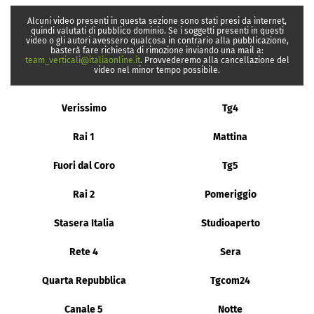
Alcuni video presenti in questa sezione sono stati presi da internet,
quindi valutati di pubblico dominio. Se i soggetti presenti in questi
video o gli autori avessero qualcosa in contrario alla pubblicazione,
basterà fare richiesta di rimozione inviando una mail a:
team_verticali@italiaonline.it
. Provvederemo alla cancellazione del
video nel minor tempo possibile.
Verissimo
Tg4
Rai 1
Mattina
Fuori dal Coro
Tg5
Rai 2
Pomeriggio
Stasera Italia
Studioaperto
Rete 4
Sera
Quarta Repubblica
Tgcom24
Canale 5
Notte