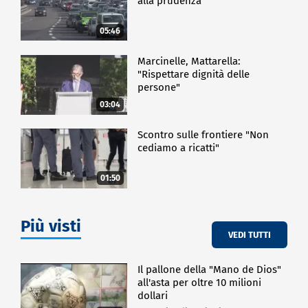
alla prudenza
05:46
Marcinelle, Mattarella:
"Rispettare dignità delle
persone"
03:04
Scontro sulle frontiere "Non
cediamo a ricatti"
01:50
Più visti
VEDI TUTTI
Il pallone della "Mano de Dios"
all'asta per oltre 10 milioni
dollari