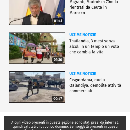
Migranti, Madrid: in 70mila
rientrati da Ceuta in
Marocco
01:41
ULTIME NOTIZIE
Thailandia, 3 mesi senza
alcol: in un tempio un voto
che cambia la vita
01:30
ULTIME NOTIZIE
Cisgiordania, raid a
Qalandiya: demolite attività
commerciali
00:47
Alcuni video presenti in questa sezione sono stati presi da internet,
quindi valutati di pubblico dominio. Se i soggetti presenti in questi