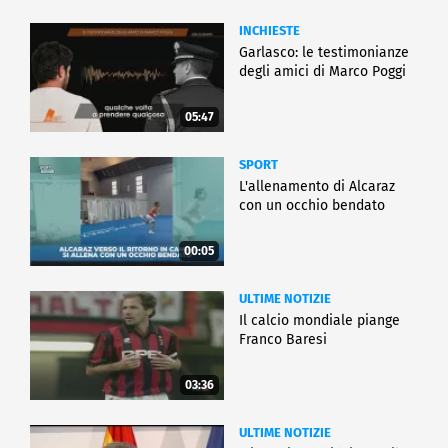
INCHIESTE
Garlasco: le testimonianze
degli amici di Marco Poggi
05:47
SPORT
L'allenamento di Alcaraz
con un occhio bendato
00:05
ULTIME NOTIZIE
Il calcio mondiale piange
Franco Baresi
03:36
ULTIME NOTIZIE