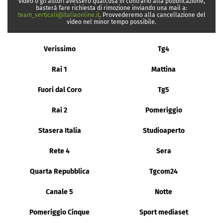
video o gli autori avessero qualcosa in contrario alla pubblicazione,
basterà fare richiesta di rimozione inviando una mail a:
team_verticali@italiaonline.it
. Provvederemo alla cancellazione del
video nel minor tempo possibile.
Verissimo
Tg4
Rai 1
Mattina
Fuori dal Coro
Tg5
Rai 2
Pomeriggio
Stasera Italia
Studioaperto
Rete 4
Sera
Quarta Repubblica
Tgcom24
Canale 5
Notte
Pomeriggio Cinque
Sport mediaset