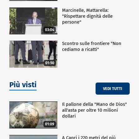
Marcinelle, Mattarella:
"Rispettare dignità delle
persone"
03:04
Scontro sulle frontiere "Non
cediamo a ricatti"
01:50
Più visti
VEDI TUTTI
Il pallone della "Mano de Dios"
all'asta per oltre 10 milioni
dollari
01:09
A Capri i 220 metri del più