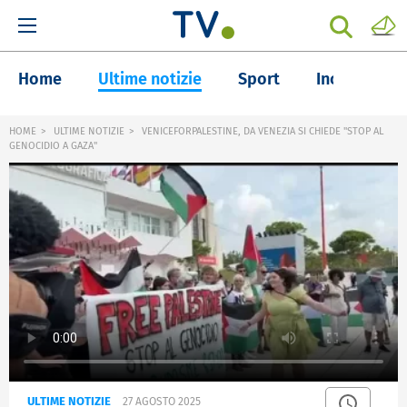
Home
Ultime notizie
Sport
Inchieste
HOME
ULTIME NOTIZIE
VENICEFORPALESTINE, DA VENEZIA SI CHIEDE "STOP AL
GENOCIDIO A GAZA"
ULTIME NOTIZIE
27 AGOSTO 2025