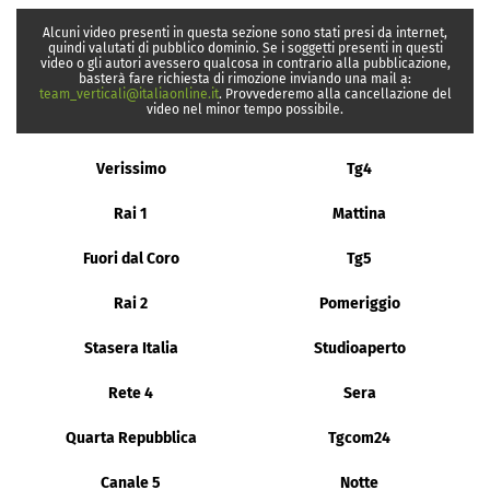
Alcuni video presenti in questa sezione sono stati presi da internet,
quindi valutati di pubblico dominio. Se i soggetti presenti in questi
video o gli autori avessero qualcosa in contrario alla pubblicazione,
basterà fare richiesta di rimozione inviando una mail a:
team_verticali@italiaonline.it
. Provvederemo alla cancellazione del
video nel minor tempo possibile.
Verissimo
Tg4
Rai 1
Mattina
Fuori dal Coro
Tg5
Rai 2
Pomeriggio
Stasera Italia
Studioaperto
Rete 4
Sera
Quarta Repubblica
Tgcom24
Canale 5
Notte