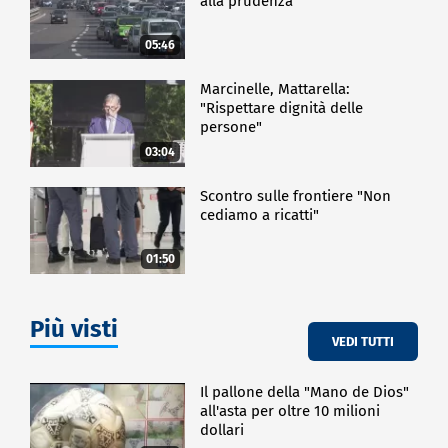
alla prudenza
05:46
Marcinelle, Mattarella:
"Rispettare dignità delle
persone"
03:04
Scontro sulle frontiere "Non
cediamo a ricatti"
01:50
Più visti
VEDI TUTTI
Il pallone della "Mano de Dios"
all'asta per oltre 10 milioni
dollari