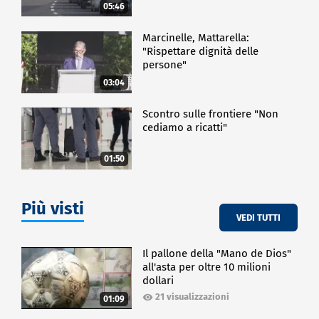
05:46
Marcinelle, Mattarella:
"Rispettare dignità delle
persone"
03:04
Scontro sulle frontiere "Non
cediamo a ricatti"
01:50
Più visti
VEDI TUTTI
Il pallone della "Mano de Dios"
all'asta per oltre 10 milioni
dollari
21 visualizzazioni
01:09