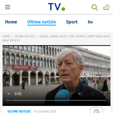
Home
Ultime notizie
Sport
Inchieste
HOME
ULTIME NOTIZIE
VENICE CLIMATE WEEK, "CON TRUMP CI ASPETTANO ALTRI
ANNI DIFFICILI"
ULTIME NOTIZIE
03 GIUGNO 2026