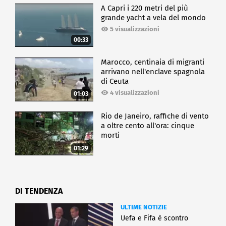
A Capri i 220 metri del più
grande yacht a vela del mondo
5 visualizzazioni
00:33
Marocco, centinaia di migranti
arrivano nell'enclave spagnola
di Ceuta
4 visualizzazioni
01:03
Rio de Janeiro, raffiche di vento
a oltre cento all'ora: cinque
morti
01:29
DI TENDENZA
ULTIME NOTIZIE
Uefa e Fifa è scontro