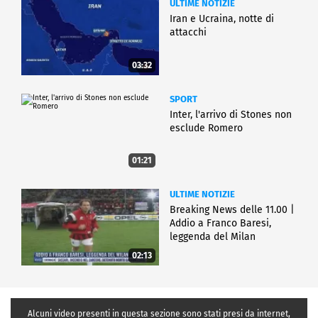
ULTIME NOTIZIE
Iran e Ucraina, notte di
attacchi
03:32
SPORT
Inter, l'arrivo di Stones non
esclude Romero
01:21
ULTIME NOTIZIE
Breaking News delle 11.00 |
Addio a Franco Baresi,
leggenda del Milan
02:13
Alcuni video presenti in questa sezione sono stati presi da internet,