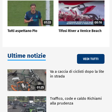
anche resilienti, ci sappiamo adattare al
cambiamento e sappiamo sopravvivere. Venezia lo
ha fatto per tutta la sua storia e dobbiamo farlo
anche noi".
01:33
00:16
CRONACA
Tutti aspettano Pio
Tifosi River a Venice Beach
Ultime notizie
VEDI TUTTI
Va a caccia di ciclisti dopo la lite
in strada
01:25
Traffico, code e caldo Richiami
alla prudenza