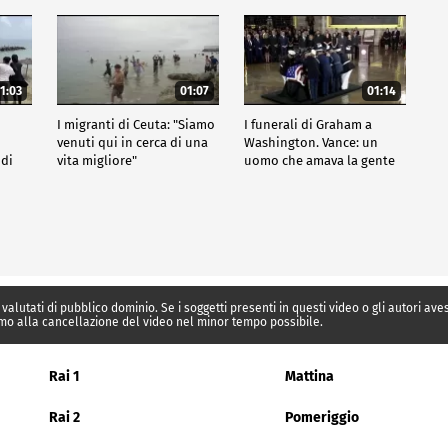
1:03
01:07
01:14
I migranti di Ceuta: "Siamo
I funerali di Graham a
venuti qui in cerca di una
Washington. Vance: un
 di
vita migliore"
uomo che amava la gente
 valutati di pubblico dominio. Se i soggetti presenti in questi video o gli autori av
mo alla cancellazione del video nel minor tempo possibile.
Rai 1
Mattina
Rai 2
Pomeriggio