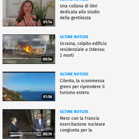
Una collana di libri
dedicata allo studio
della gentilezza
01:14
ULTIME NOTIZIE
Ucraina, colpito edificio
residenziale a Odessa:
2 morti
00:54
ULTIME NOTIZIE
Cilento, la scommessa
green per riprendere il
turismo estero
01:56
ULTIME NOTIZIE
Merz: con la Francia
esercitazione nucleare
congiunta per la
00:39
deterrenza