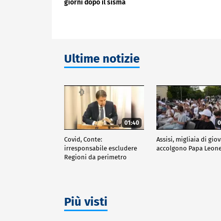
giorni dopo il sisma
Ultime notizie
01:40
0
Covid, Conte:
Assisi, migliaia di gio
irresponsabile escludere
accolgono Papa Leone
Regioni da perimetro
indagine
Più visti