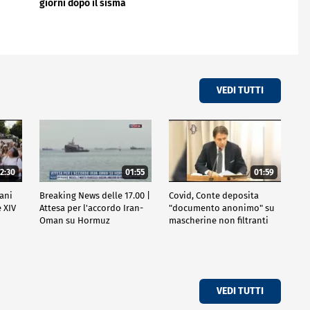
giorni dopo il sisma
VEDI TUTTI
2:30
01:55
01:59
vani
Breaking News delle 17.00 |
Covid, Conte deposita
 XIV
Attesa per l'accordo Iran-
"documento anonimo" su
Oman su Hormuz
mascherine non filtranti
VEDI TUTTI