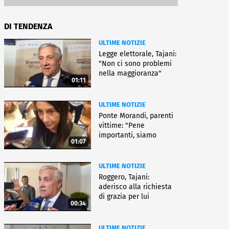
DI TENDENZA
ULTIME NOTIZIE
Legge elettorale, Tajani:
"Non ci sono problemi
nella maggioranza"
01:11
ULTIME NOTIZIE
Ponte Morandi, parenti
vittime: "Pene
importanti, siamo
01:07
soddisfatti"
ULTIME NOTIZIE
Roggero, Tajani:
aderisco alla richiesta
di grazia per lui
00:34
ULTIME NOTIZIE