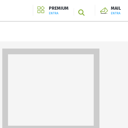
PREMIUM
MAIL
SEARCH
ENTRA
ENTRA
ENTRA