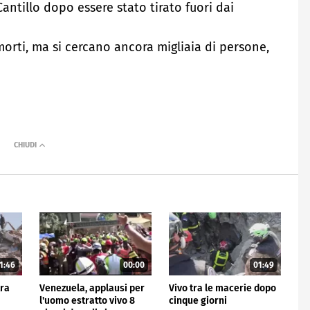
Cantillo dopo essere stato tirato fuori dai
 morti, ma si cercano ancora migliaia di persone,
1:46
00:00
01:49
tra
Venezuela, applausi per
Vivo tra le macerie dopo
l'uomo estratto vivo 8
cinque giorni