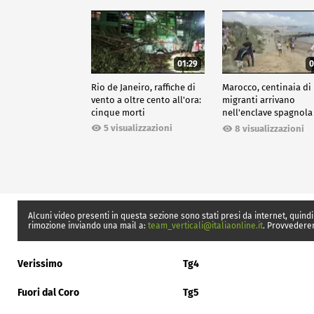
01:29
0
Rio de Janeiro, raffiche di
Marocco, centinaia di
vento a oltre cento all'ora:
migranti arrivano
cinque morti
nell'enclave spagnola
Ceuta
5 visualizzazioni
8 visualizzazioni
Alcuni video presenti in questa sezione sono stati presi da internet, quindi
rimozione inviando una mail a:
team_verticali@italiaonline.it
. Provvedere
Verissimo
Tg4
Fuori dal Coro
Tg5