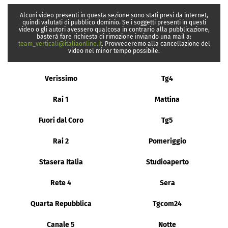
Alcuni video presenti in questa sezione sono stati presi da internet,
quindi valutati di pubblico dominio. Se i soggetti presenti in questi
video o gli autori avessero qualcosa in contrario alla pubblicazione,
basterà fare richiesta di rimozione inviando una mail a:
team_verticali@italiaonline.it
. Provvederemo alla cancellazione del
video nel minor tempo possibile.
Verissimo
Tg4
Rai 1
Mattina
Fuori dal Coro
Tg5
Rai 2
Pomeriggio
Stasera Italia
Studioaperto
Rete 4
Sera
Quarta Repubblica
Tgcom24
Canale 5
Notte