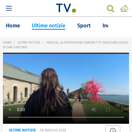
Home
Ultime notizie
Sport
Inchieste
HOME
ULTIME NOTIZIE
VENEZIA, LA FONDAZIONE SANDRETTO INAUGURA L'ISOLA
DI SAN GIACOMO
ULTIME NOTIZIE
08 MAGGIO 2026