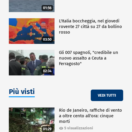
01:56
L'Italia boccheggia, nel giovedì
rovente 27 città su 27 da bollino
rosso
03:50
Gli 007 spagnoli, "credibile un
nuovo assalto a Ceuta a
Ferragosto"
02:34
Più visti
VEDI TUTTI
Rio de Janeiro, raffiche di vento
a oltre cento all'ora: cinque
morti
5 visualizzazioni
01:29