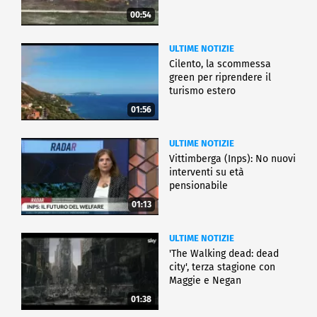
00:54
ULTIME NOTIZIE
Cilento, la scommessa
green per riprendere il
turismo estero
01:56
ULTIME NOTIZIE
Vittimberga (Inps): No nuovi
interventi su età
pensionabile
01:13
ULTIME NOTIZIE
'The Walking dead: dead
city', terza stagione con
Maggie e Negan
01:38