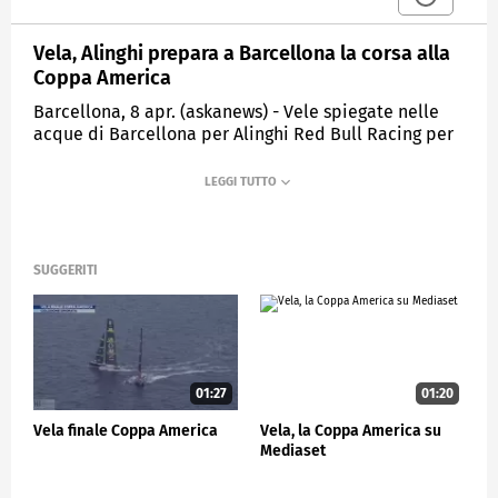
Vela, Alinghi prepara a Barcellona la corsa alla
Coppa America
Barcellona, 8 apr. (askanews) - Vele spiegate nelle
acque di Barcellona per Alinghi Red Bull Racing per
prepararsi in vista della Coppa America a settembre
2024. L'AC 75 del team elvetico di Ernesto Bertarelli,
sfidante della prossima America's Cup, dopo qualche
settimana in cantiere è tornato in acqua a navigare.
Alinghi Red Bull Racing usufruisce della finestra
"bonus" di allenamento prevista dal Protocollo per i
SUGGERITI
nuovi team usando lo scafo comprato da Team New
Zealand. Il regolamento della Coppa America
numera in maniera stringente le ore in mare che gli
sfidanti possono fare sugli AC 75.
01:27
01:20
SPORT
Vela finale Coppa America
Vela, la Coppa America su
Mediaset