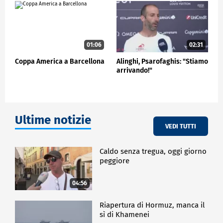
01:06
02:31
Coppa America a Barcellona
Alinghi, Psarofaghis: "Stiamo
arrivando!"
Ultime notizie
VEDI TUTTI
Caldo senza tregua, oggi giorno
peggiore
04:56
Riapertura di Hormuz, manca il
sì di Khamenei