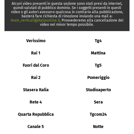
Alcuni video presenti in questa sezione sono stati presi da internet,
quindi valutati di pubblico dominio. Se i soggetti presenti in questi
video o gli autori avessero qualcosa in contrario alla pubblicazione,
basterà fare richiesta di rimozione inviando una mail a:
team_verticali@italiaonline.it
. Provvederemo alla cancellazione del
video nel minor tempo possibile.
Verissimo
Tg4
Rai 1
Mattina
Fuori dal Coro
Tg5
Rai 2
Pomeriggio
Stasera Italia
Studioaperto
Rete 4
Sera
Quarta Repubblica
Tgcom24
Canale 5
Notte