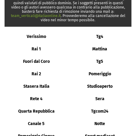
quindi valutati di pubblico dominio. Se i soggetti presenti in questi
video o gli autori avessero qualcosa in contrario alla pubblicazione,
basterà fare richiesta di rimozione inviando una mail a:
team_verticali@italiaonline.it
. Provvederemo alla cancellazione del
video nel minor tempo possibile.
Verissimo
Tg4
Rai 1
Mattina
Fuori dal Coro
Tg5
Rai 2
Pomeriggio
Stasera Italia
Studioaperto
Rete 4
Sera
Quarta Repubblica
Tgcom24
Canale 5
Notte