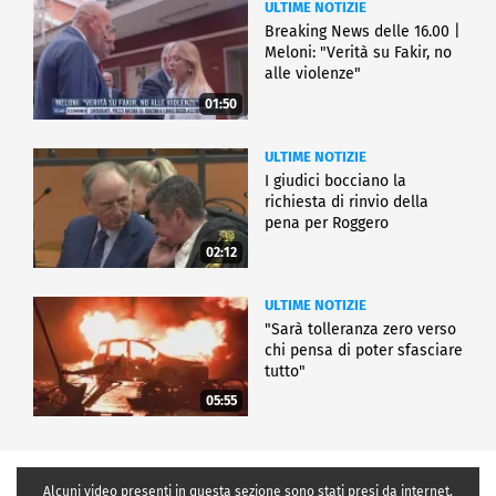
ULTIME NOTIZIE
Breaking News delle 16.00 |
Meloni: "Verità su Fakir, no
alle violenze"
01:50
ULTIME NOTIZIE
I giudici bocciano la
richiesta di rinvio della
pena per Roggero
02:12
ULTIME NOTIZIE
"Sarà tolleranza zero verso
chi pensa di poter sfasciare
tutto"
05:55
Alcuni video presenti in questa sezione sono stati presi da internet,