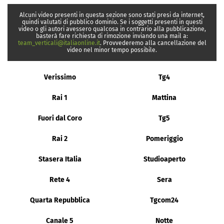
Alcuni video presenti in questa sezione sono stati presi da internet,
quindi valutati di pubblico dominio. Se i soggetti presenti in questi
video o gli autori avessero qualcosa in contrario alla pubblicazione,
basterà fare richiesta di rimozione inviando una mail a:
team_verticali@italiaonline.it
. Provvederemo alla cancellazione del
video nel minor tempo possibile.
Verissimo
Tg4
Rai 1
Mattina
Fuori dal Coro
Tg5
Rai 2
Pomeriggio
Stasera Italia
Studioaperto
Rete 4
Sera
Quarta Repubblica
Tgcom24
Canale 5
Notte