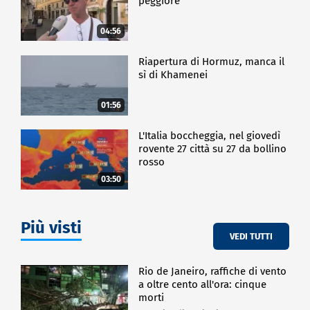
peggiore
04:56
Riapertura di Hormuz, manca il
sì di Khamenei
01:56
L'Italia boccheggia, nel giovedì
rovente 27 città su 27 da bollino
rosso
03:50
Più visti
VEDI TUTTI
Rio de Janeiro, raffiche di vento
a oltre cento all'ora: cinque
morti