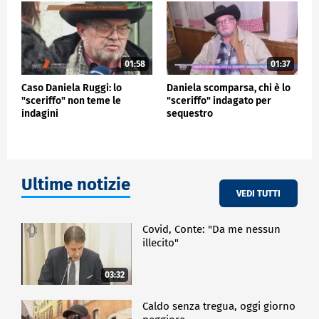
avete fatto è senza precedenti" ha detto Trump
parlando ai media.
La visita del presidente arriva il giorno dopo che il
suo vicepresidente, J.D. Vance, è stato accolto da
01:58
01:37
fischi e grida di "Liberate DC" - riferendosi al
Distretto di Columbia - durante il suo incontro con le
Caso Daniela Ruggi: lo
Daniela scomparsa, chi è lo
truppe dispiegate in città.
"sceriffo" non teme le
"sceriffo" indagato per
indagini
sequestro
ESTERI
Ultime notizie
VEDI TUTTI
Covid, Conte: "Da me nessun
illecito"
03:32
Caldo senza tregua, oggi giorno