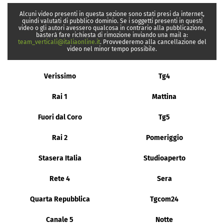
Alcuni video presenti in questa sezione sono stati presi da internet,
quindi valutati di pubblico dominio. Se i soggetti presenti in questi
video o gli autori avessero qualcosa in contrario alla pubblicazione,
basterà fare richiesta di rimozione inviando una mail a:
team_verticali@italiaonline.it
. Provvederemo alla cancellazione del
video nel minor tempo possibile.
Verissimo
Tg4
Rai 1
Mattina
Fuori dal Coro
Tg5
Rai 2
Pomeriggio
Stasera Italia
Studioaperto
Rete 4
Sera
Quarta Repubblica
Tgcom24
Canale 5
Notte