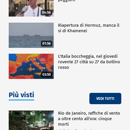
04:56
Riapertura di Hormuz, manca il
sì di Khamenei
01:56
L'Italia boccheggia, nel giovedì
rovente 27 città su 27 da bollino
rosso
03:50
Più visti
VEDI TUTTI
Rio de Janeiro, raffiche di vento
a oltre cento all'ora: cinque
morti