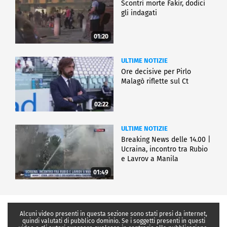
Scontri morte Fakir, dodici
gli indagati
01:20
ULTIME NOTIZIE
Ore decisive per Pirlo
Malagò riflette sul Ct
02:22
ULTIME NOTIZIE
Breaking News delle 14.00 |
Ucraina, incontro tra Rubio
e Lavrov a Manila
01:49
Alcuni video presenti in questa sezione sono stati presi da internet,
quindi valutati di pubblico dominio. Se i soggetti presenti in questi