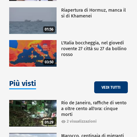
Riapertura di Hormuz, manca il
sì di Khamenei
01:56
L'Italia boccheggia, nel giovedì
rovente 27 città su 27 da bollino
rosso
03:50
Più visti
VEDI TUTTI
Rio de Janeiro, raffiche di vento
a oltre cento all'ora: cinque
morti
2 visualizzazioni
01:29
Marocco, centinaia di migranti