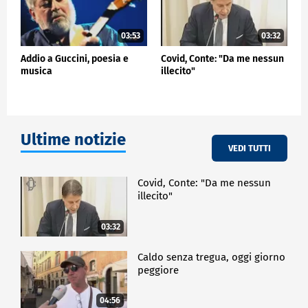
03:53
03:32
Addio a Guccini, poesia e
Covid, Conte: "Da me nessun
musica
illecito"
Ultime notizie
VEDI TUTTI
Covid, Conte: "Da me nessun
illecito"
03:32
Caldo senza tregua, oggi giorno
peggiore
04:56