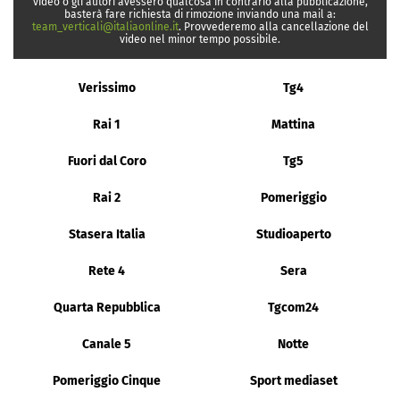
video o gli autori avessero qualcosa in contrario alla pubblicazione,
basterà fare richiesta di rimozione inviando una mail a:
team_verticali@italiaonline.it
. Provvederemo alla cancellazione del
video nel minor tempo possibile.
Verissimo
Tg4
Rai 1
Mattina
Fuori dal Coro
Tg5
Rai 2
Pomeriggio
Stasera Italia
Studioaperto
Rete 4
Sera
Quarta Repubblica
Tgcom24
Canale 5
Notte
Pomeriggio Cinque
Sport mediaset