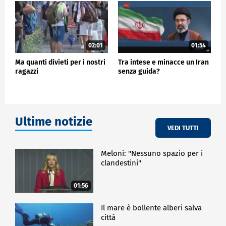
02:01
01:54
Ma quanti divieti per i nostri
Tra intese e minacce un Iran
ragazzi
senza guida?
Ultime notizie
VEDI TUTTI
Meloni: "Nessuno spazio per i
clandestini"
01:56
Il mare è bollente alberi salva
città