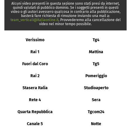
Alcuni video presenti in questa sezione sono stati presi da internet,
quindi valutati di pubblico dominio. Se i soggetti presenti in questi
video o gli autori avessero qualcosa in contrario alla pubblicazione,
basterà fare richiesta di rimozione inviando una mail a:
team_verticali@italiaonline.it
. Provvederemo alla cancellazione del
video nel minor tempo possibile.
Verissimo
Tg4
Rai 1
Mattina
Fuori dal Coro
Tg5
Rai 2
Pomeriggio
Stasera Italia
Studioaperto
Rete 4
Sera
Quarta Repubblica
Tgcom24
Canale 5
Notte