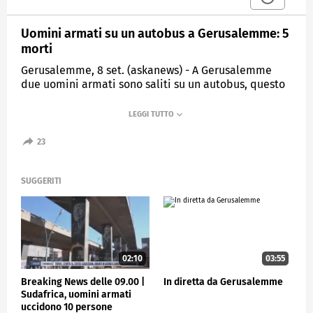
Uomini armati su un autobus a Gerusalemme: 5
morti
Gerusalemme, 8 set. (askanews) - A Gerusalemme
due uomini armati sono saliti su un autobus, questo
che vedete nelle immagini circondato da polizia e
soccorritori, e hanno aperto il fuoco sui passeggeri,
uccidendo 5 persone. Ci sono diversi feriti, fra cui 5
portati in ospedale e altri più lievi, in tutto una
23
quindicina.
Secondo quanto riferito dalle autorità di sicurezza
SUGGERITI
israeliane i due attentatori sono stati "neutralizzati"
e identificati: si tratterebbe di due palestinesi
arrivati da un villaggio della Cisgordania.
ESTERI
02:10
03:55
Breaking News delle 09.00 |
In diretta da Gerusalemme
Sudafrica, uomini armati
uccidono 10 persone