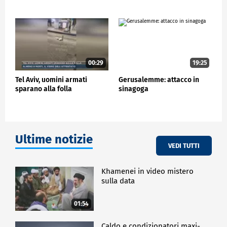
00:29
19:25
Tel Aviv, uomini armati
Gerusalemme: attacco in
sparano alla folla
sinagoga
Ultime notizie
VEDI TUTTI
Khamenei in video mistero
sulla data
01:54
Caldo e condizionatori maxi-