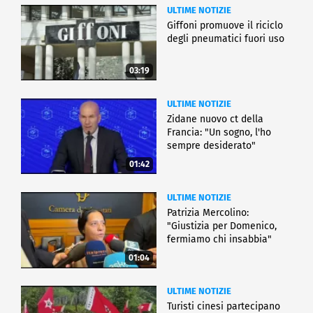
ULTIME NOTIZIE
Giffoni promuove il riciclo
degli pneumatici fuori uso
03:19
ULTIME NOTIZIE
Zidane nuovo ct della
Francia: "Un sogno, l'ho
sempre desiderato"
01:42
ULTIME NOTIZIE
Patrizia Mercolino:
"Giustizia per Domenico,
fermiamo chi insabbia"
01:04
ULTIME NOTIZIE
Turisti cinesi partecipano