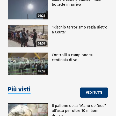
bollette in arrivo
03:28
"Rischio terrorismo regia dietro
a Ceuta"
01:59
Controlli a campione su
centinaia di voli
02:59
Più visti
VEDI TUTTI
Il pallone della "Mano de Dios"
all'asta per oltre 10 milioni
dollari