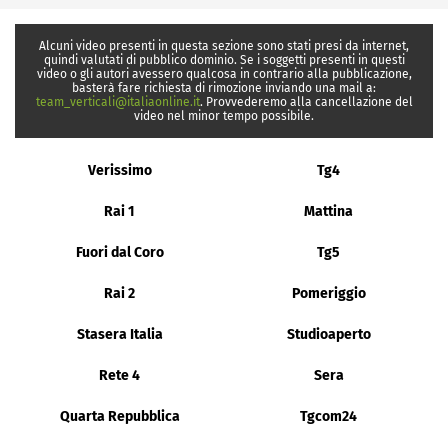
Alcuni video presenti in questa sezione sono stati presi da internet,
quindi valutati di pubblico dominio. Se i soggetti presenti in questi
video o gli autori avessero qualcosa in contrario alla pubblicazione,
basterà fare richiesta di rimozione inviando una mail a:
team_verticali@italiaonline.it
. Provvederemo alla cancellazione del
video nel minor tempo possibile.
Verissimo
Tg4
Rai 1
Mattina
Fuori dal Coro
Tg5
Rai 2
Pomeriggio
Stasera Italia
Studioaperto
Rete 4
Sera
Quarta Repubblica
Tgcom24