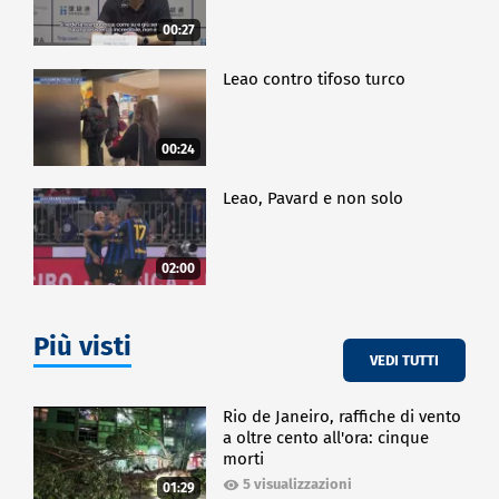
00:27
Leao contro tifoso turco
00:24
Leao, Pavard e non solo
02:00
Più visti
VEDI TUTTI
Rio de Janeiro, raffiche di vento
a oltre cento all'ora: cinque
morti
5 visualizzazioni
01:29