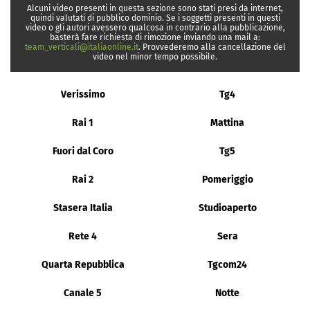
Alcuni video presenti in questa sezione sono stati presi da internet,
quindi valutati di pubblico dominio. Se i soggetti presenti in questi
video o gli autori avessero qualcosa in contrario alla pubblicazione,
basterà fare richiesta di rimozione inviando una mail a:
team_verticali@italiaonline.it
. Provvederemo alla cancellazione del
video nel minor tempo possibile.
Verissimo
Tg4
Rai 1
Mattina
Fuori dal Coro
Tg5
Rai 2
Pomeriggio
Stasera Italia
Studioaperto
Rete 4
Sera
Quarta Repubblica
Tgcom24
Canale 5
Notte