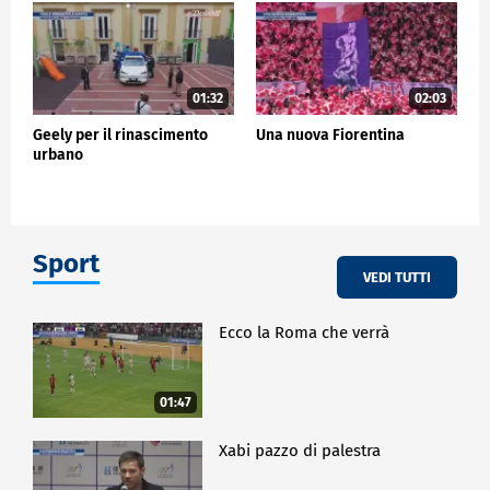
01:32
02:03
Geely per il rinascimento
Una nuova Fiorentina
urbano
Sport
VEDI TUTTI
Ecco la Roma che verrà
01:47
Xabi pazzo di palestra