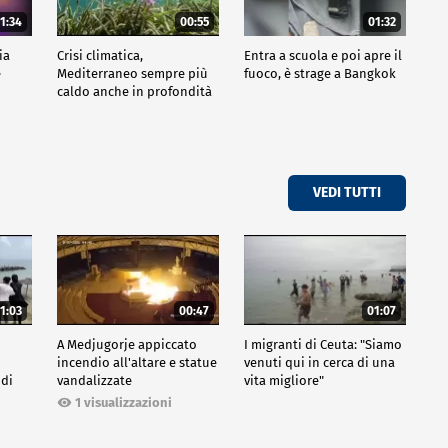
1:34
00:55
01:32
ia
Crisi climatica,
Entra a scuola e poi apre il
e
Mediterraneo sempre più
fuoco, è strage a Bangkok
caldo anche in profondità
VEDI TUTTI
1:03
00:47
01:07
A Medjugorje appiccato
I migranti di Ceuta: "Siamo
incendio all'altare e statue
venuti qui in cerca di una
 di
vandalizzate
vita migliore"
1 visualizzazioni