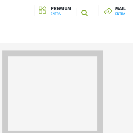
PREMIUM
MAIL
SEARCH
ENTRA
ENTRA
ENTRA