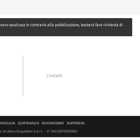
essero qualcosa in contrario alla pubblicazione, basterà fare richiesta di
Contatti
IVIAGGIA
QUIFINANZA
BUONISSIMO
SUPEREVA
di Libero Acquisition S.á r.l.
P. IVA 03970540963