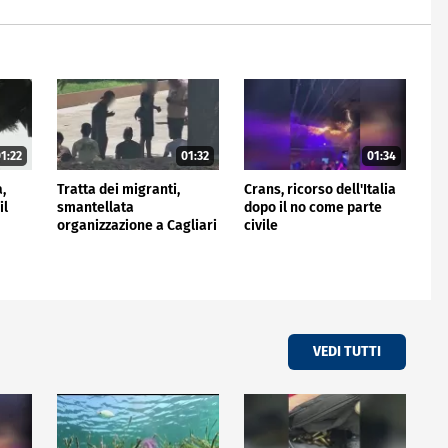
1:22
01:32
01:34
a,
Tratta dei migranti,
Crans, ricorso dell'Italia
il
smantellata
dopo il no come parte
organizzazione a Cagliari
civile
VEDI TUTTI