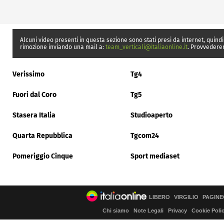
Alcuni video presenti in questa sezione sono stati presi da internet, quindi
rimozione inviando una mail a:
team_verticali@italiaonline.it
. Provvedere
Verissimo
Tg4
Fuori dal Coro
Tg5
Stasera Italia
Studioaperto
Quarta Repubblica
Tgcom24
Pomeriggio Cinque
Sport mediaset
LIBERO
VIRGILIO
PAGINE
Chi siamo
Note Legali
Privacy
Cookie Poli