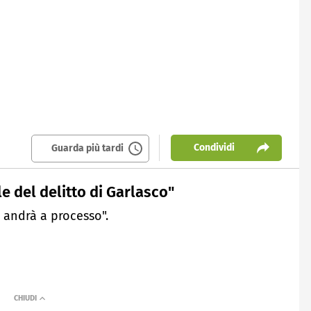
Condividi
Guarda più tardi
e del delitto di Garlasco"
i andrà a processo".