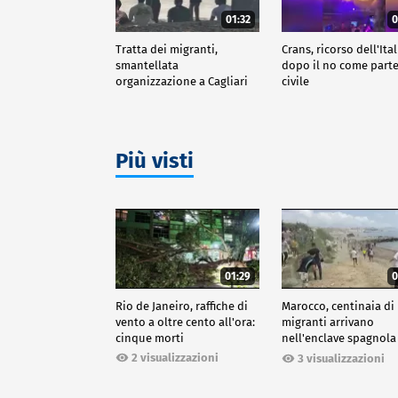
01:32
0
Tratta dei migranti,
Crans, ricorso dell'Ital
smantellata
dopo il no come part
organizzazione a Cagliari
civile
Più visti
01:29
0
Rio de Janeiro, raffiche di
Marocco, centinaia di
vento a oltre cento all'ora:
migranti arrivano
cinque morti
nell'enclave spagnola
Ceuta
2 visualizzazioni
3 visualizzazioni