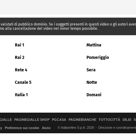
 valutati di pubblico dominio. Se i soggetti presenti in questi video o gli autori av
mo alla cancellazione del video nel minor tempo possibile.
Rai 1
Mattina
Rai 2
Pomeriggio
Rete 4
Sera
Canale 5
Notte
Italia 1
Domani
GIALLE
PAGINEGIALLE SHOP
PGCASA
PAGINEBIANCHE
TUTTOCITTÀ
DILEI
S
© Italiaonline S.p.A. 2026
Direzione e coordinamento 
cy
Preferenze sui cookie
Aiuto