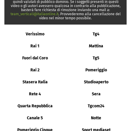
quindi valutati di pubblico dominio. Se i soggetti presenti in questi
video o gli autori avessero qualcosa in contrario alla pubblicazione,
basterà fare richiesta di rimozione inviando una mail a:
team_verticali@italiaonline.it
. Provvederemo alla cancellazione del
video nel minor tempo possibile.
Verissimo
Tg4
Rai 1
Mattina
Fuori dal Coro
Tg5
Rai 2
Pomeriggio
Stasera Italia
Studioaperto
Rete 4
Sera
Quarta Repubblica
Tgcom24
Canale 5
Notte
Pomeriggio Cinque
Sport mediaset