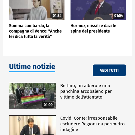
01:34
01:54
Somma Lombardo, la
Hormuz, missili e dazi le
compagna di Venco: "Anche
spine del presidente
lei dica tutta la verità"
Ultime notizie
VEDI TUTTI
Berlino, un albero e una
panchina arcobaleno per
vittime dell'attentato
01:09
Covid, Conte: irresponsabile
escludere Regioni da perimetro
indagine