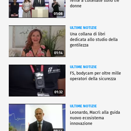
ferite a coltellate sono tre
donne
01:08
ULTIME NOTIZIE
Una collana di libri
dedicata allo studio della
gentilezza
01:14
ULTIME NOTIZIE
FS, bodycam per oltre mille
operatori della sicurezza
01:32
ULTIME NOTIZIE
Leonardo, Macrì: alla guida
nuovo ecosistema
innovazione