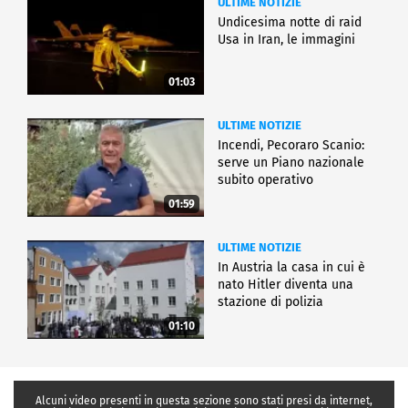
ULTIME NOTIZIE
Undicesima notte di raid
Usa in Iran, le immagini
01:03
ULTIME NOTIZIE
Incendi, Pecoraro Scanio:
serve un Piano nazionale
subito operativo
01:59
ULTIME NOTIZIE
In Austria la casa in cui è
nato Hitler diventa una
stazione di polizia
01:10
Alcuni video presenti in questa sezione sono stati presi da internet,