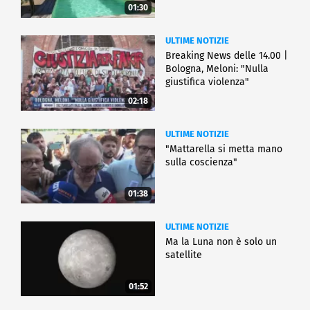
01:30
ULTIME NOTIZIE
Breaking News delle 14.00 |
Bologna, Meloni: "Nulla
giustifica violenza"
02:18
ULTIME NOTIZIE
"Mattarella si metta mano
sulla coscienza"
01:38
ULTIME NOTIZIE
Ma la Luna non è solo un
satellite
01:52