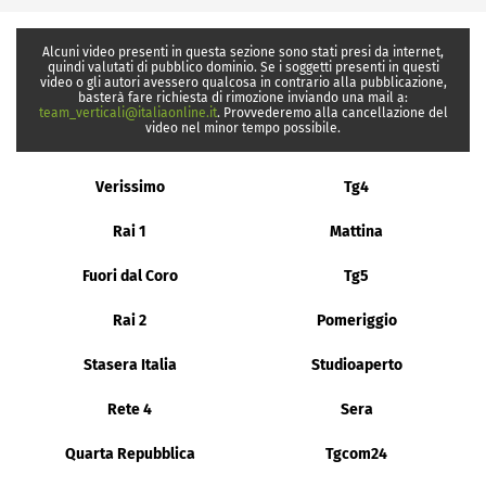
Alcuni video presenti in questa sezione sono stati presi da internet,
quindi valutati di pubblico dominio. Se i soggetti presenti in questi
video o gli autori avessero qualcosa in contrario alla pubblicazione,
basterà fare richiesta di rimozione inviando una mail a:
team_verticali@italiaonline.it
. Provvederemo alla cancellazione del
video nel minor tempo possibile.
Verissimo
Tg4
Rai 1
Mattina
Fuori dal Coro
Tg5
Rai 2
Pomeriggio
Stasera Italia
Studioaperto
Rete 4
Sera
Quarta Repubblica
Tgcom24