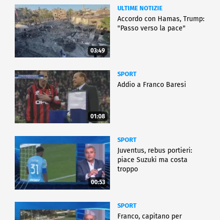
ULTIME NOTIZIE
Accordo con Hamas, Trump:
"Passo verso la pace"
03:49
SPORT
Addio a Franco Baresi
01:08
SPORT
Juventus, rebus portieri:
piace Suzuki ma costa
troppo
00:53
SPORT
Franco, capitano per