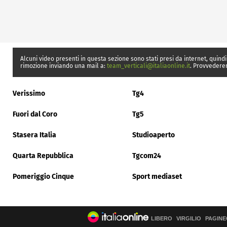
Alcuni video presenti in questa sezione sono stati presi da internet, quindi
rimozione inviando una mail a:
team_verticali@italiaonline.it
. Provvedere
Verissimo
Tg4
Fuori dal Coro
Tg5
Stasera Italia
Studioaperto
Quarta Repubblica
Tgcom24
Pomeriggio Cinque
Sport mediaset
LIBERO
VIRGILIO
PAGINE