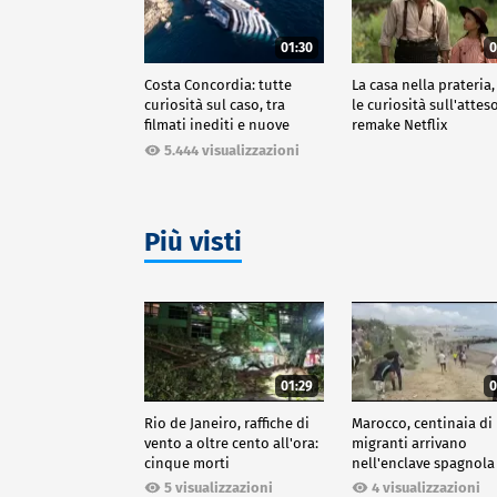
01:30
0
Costa Concordia: tutte
La casa nella prateria,
curiosità sul caso, tra
le curiosità sull'attes
filmati inediti e nuove
remake Netflix
ricostruzioni
5.444 visualizzazioni
Più visti
01:29
0
Rio de Janeiro, raffiche di
Marocco, centinaia di
vento a oltre cento all'ora:
migranti arrivano
cinque morti
nell'enclave spagnola
Ceuta
5 visualizzazioni
4 visualizzazioni