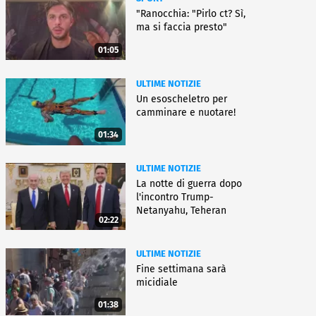
"Ranocchia: "Pirlo ct? Sì,
ma si faccia presto"
01:05
ULTIME NOTIZIE
Un esoscheletro per
camminare e nuotare!
01:34
ULTIME NOTIZIE
La notte di guerra dopo
l'incontro Trump-
Netanyahu, Teheran
02:22
all'attacco
ULTIME NOTIZIE
Fine settimana sarà
micidiale
01:38