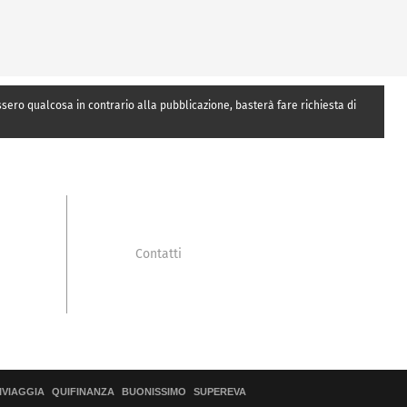
essero qualcosa in contrario alla pubblicazione, basterà fare richiesta di
Contatti
IVIAGGIA
QUIFINANZA
BUONISSIMO
SUPEREVA