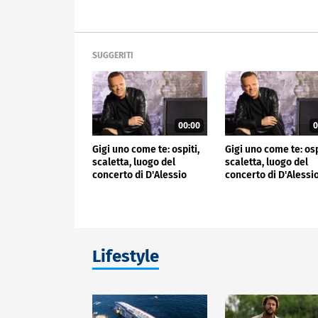
SUGGERITI
00:00
0
Gigi uno come te: ospiti,
Gigi uno come te: osp
scaletta, luogo del
scaletta, luogo del
concerto di D'Alessio
concerto di D'Alessi
Lifestyle