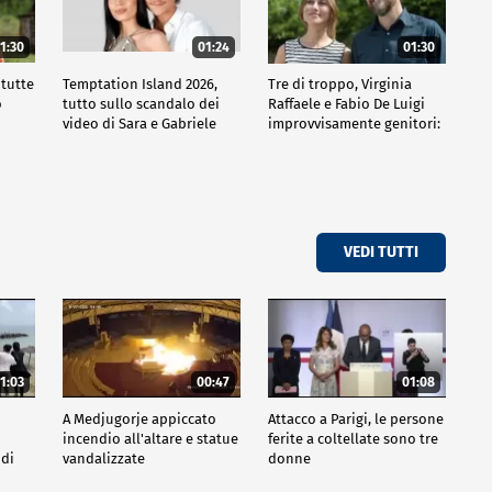
1:30
01:24
01:30
 tutte
Temptation Island 2026,
Tre di troppo, Virginia
o
tutto sullo scandalo dei
Raffaele e Fabio De Luigi
video di Sara e Gabriele
improvvisamente genitori:
tutte le curiosità sulla
commedia
VEDI TUTTI
1:03
00:47
01:08
A Medjugorje appiccato
Attacco a Parigi, le persone
incendio all'altare e statue
ferite a coltellate sono tre
 di
vandalizzate
donne