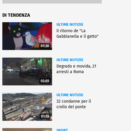
DI TENDENZA
ULTIME NOTIZIE
Il ritorno de "La
Gabbianella e il gatto"
01:30
ULTIME NOTIZIE
Degrado e movida, 21
arresti a Roma
02:05
ULTIME NOTIZIE
32 condanne per il
crollo del ponte
01:55
SPORT