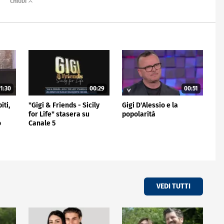
1:30
00:29
00:51
iti,
"Gigi & Friends - Sicily
Gigi D'Alessio e la
for Life" stasera su
popolarità
o
Canale 5
VEDI TUTTI