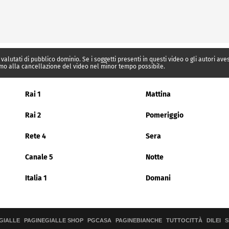
 valutati di pubblico dominio. Se i soggetti presenti in questi video o gli autori av
mo alla cancellazione del video nel minor tempo possibile.
Rai 1
Mattina
Rai 2
Pomeriggio
Rete 4
Sera
Canale 5
Notte
Italia 1
Domani
GIALLE
PAGINEGIALLE SHOP
PGCASA
PAGINEBIANCHE
TUTTOCITTÀ
DILEI
S