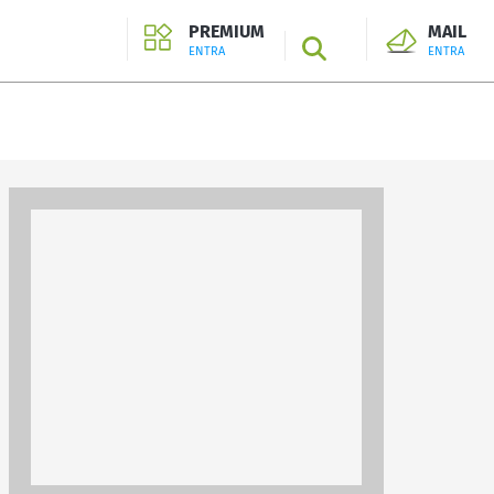
PREMIUM
MAIL
SEARCH
ENTRA
ENTRA
ENTRA