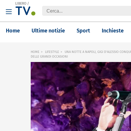
LIBERO
/
Home
Ultime notizie
Sport
Inchieste
HOME
LIFESTYLE
UNA NOTTE A NAPOLI, GIGI D’ALESSIO CONQUI
DELLE GRANDI OCCASIONI