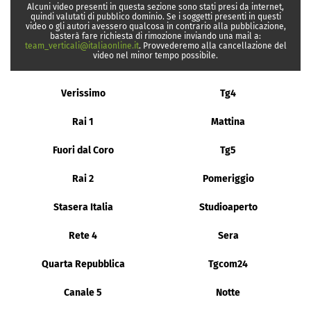
Alcuni video presenti in questa sezione sono stati presi da internet,
quindi valutati di pubblico dominio. Se i soggetti presenti in questi
video o gli autori avessero qualcosa in contrario alla pubblicazione,
basterà fare richiesta di rimozione inviando una mail a:
team_verticali@italiaonline.it
. Provvederemo alla cancellazione del
video nel minor tempo possibile.
Verissimo
Tg4
Rai 1
Mattina
Fuori dal Coro
Tg5
Rai 2
Pomeriggio
Stasera Italia
Studioaperto
Rete 4
Sera
Quarta Repubblica
Tgcom24
Canale 5
Notte