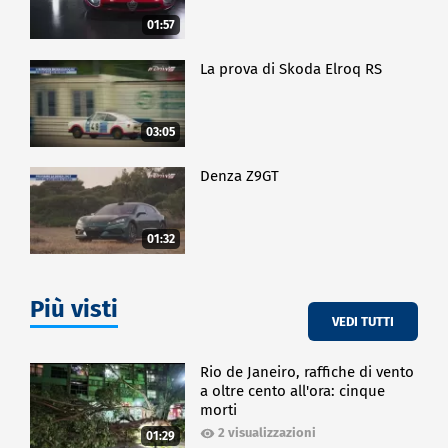
01:57
La prova di Skoda Elroq RS
03:05
Denza Z9GT
01:32
Più visti
VEDI TUTTI
Rio de Janeiro, raffiche di vento
a oltre cento all'ora: cinque
morti
2 visualizzazioni
01:29