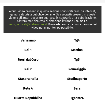
Alcuni video presenti in questa sezione sono stati presi da internet,
quindi valutati di pubblico dominio. Se i soggetti presenti in questi
video o gli autori avessero qualcosa in contrario alla pubblicazione,
basterà fare richiesta di rimozione inviando una mail a:
team_verticali@italiaonline.it
. Provvederemo alla cancellazione del
video nel minor tempo possibile.
Verissimo
Tg4
Rai 1
Mattina
Fuori dal Coro
Tg5
Rai 2
Pomeriggio
Stasera Italia
Studioaperto
Rete 4
Sera
Quarta Repubblica
Tgcom24