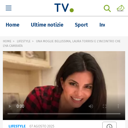
Home
Ultime notizie
Sport
Inchieste
HOME
LIFESTYLE
UNA MOGLIE BELLISSIMA, LAURA TORRISI E L’INCONTRO CHE
L'HA CAMBIATA
LIFESTYLE
07 AGOSTO 2025