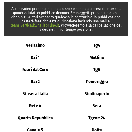
Alcuni video presenti in questa sezione sono stati presi da internet,
quindi valutati di pubblico dominio. Se i soggetti presenti in questi
video o gli autori avessero qualcosa in contrario alla pubblicazione,
basterà fare richiesta di rimozione inviando una mail a:
team_verticali@italiaonline.it
. Provvederemo alla cancellazione del
video nel minor tempo possibile.
Verissimo
Tg4
Rai 1
Mattina
Fuori dal Coro
Tg5
Rai 2
Pomeriggio
Stasera Italia
Studioaperto
Rete 4
Sera
Quarta Repubblica
Tgcom24
Canale 5
Notte