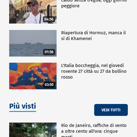
peggiore
04:56
Riapertura di Hormuz, manca il
sì di Khamenei
01:56
L'Italia boccheggia, nel giovedì
rovente 27 città su 27 da bollino
rosso
03:50
Più visti
VEDI TUTTI
Rio de Janeiro, raffiche di vento
a oltre cento all'ora: cinque