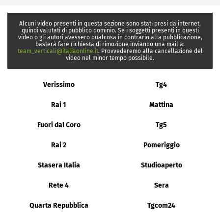
Alcuni video presenti in questa sezione sono stati presi da internet,
quindi valutati di pubblico dominio. Se i soggetti presenti in questi
video o gli autori avessero qualcosa in contrario alla pubblicazione,
basterà fare richiesta di rimozione inviando una mail a:
team_verticali@italiaonline.it
. Provvederemo alla cancellazione del
video nel minor tempo possibile.
Verissimo
Tg4
Rai 1
Mattina
Fuori dal Coro
Tg5
Rai 2
Pomeriggio
Stasera Italia
Studioaperto
Rete 4
Sera
Quarta Repubblica
Tgcom24