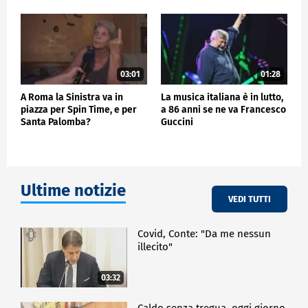
03:01
01:28
A Roma la Sinistra va in
La musica italiana è in lutto,
piazza per Spin Time, e per
a 86 anni se ne va Francesco
Santa Palomba?
Guccini
Ultime notizie
VEDI TUTTI
Covid, Conte: "Da me nessun
illecito"
03:32
Caldo senza tregua, oggi giorno