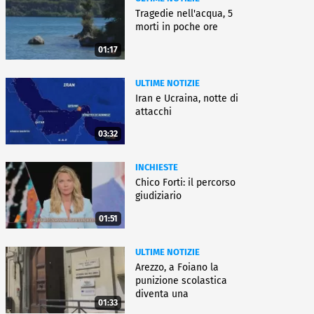
Tragedie nell'acqua, 5
morti in poche ore
01:17
ULTIME NOTIZIE
Iran e Ucraina, notte di
attacchi
03:32
INCHIESTE
Chico Forti: il percorso
giudiziario
01:51
ULTIME NOTIZIE
Arezzo, a Foiano la
punizione scolastica
diventa una
01:33
rieducazione