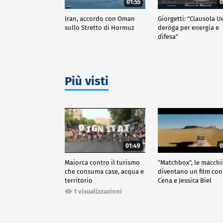
01:55
0
Iran, accordo con Oman
Giorgetti: "Clausola U
sullo Stretto di Hormuz
deroga per energia e
difesa"
Più visti
01:49
0
Maiorca contro il turismo
"Matchbox", le macch
che consuma case, acqua e
diventano un film con
territorio
Cena e Jessica Biel
1 visualizzazioni