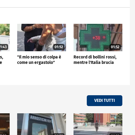
1:43
01:52
01:52
s,
"Il mio senso di colpa è
Record di bollini rossi,
me
come un ergastolo"
mentre l'Italia brucia
VEDI TUTTI