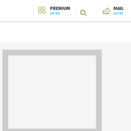
PREMIUM
MAIL
SEARCH
ENTRA
ENTRA
ENTRA