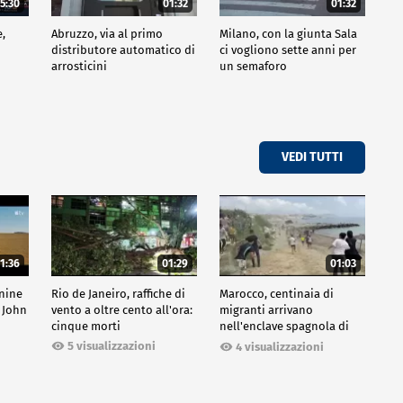
5:30
01:32
01:32
e,
Abruzzo, via al primo
Milano, con la giunta Sala
distributore automatico di
ci vogliono sette anni per
arrosticini
un semaforo
VEDI TUTTI
1:36
01:29
01:03
inine
Rio de Janeiro, raffiche di
Marocco, centinaia di
 John
vento a oltre cento all'ora:
migranti arrivano
cinque morti
nell'enclave spagnola di
Ceuta
5 visualizzazioni
4 visualizzazioni