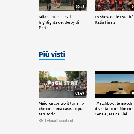
02:45
0
Milan-Inter 1-1: gli
Lo show delle Estathé
highlights del derby di
Italia Finals
Perth
Più visti
01:49
0
Maiorca contro il turismo
"Matchbox", le macch
che consuma case, acqua e
diventano un film con
territorio
Cena e Jessica Biel
1 visualizzazioni