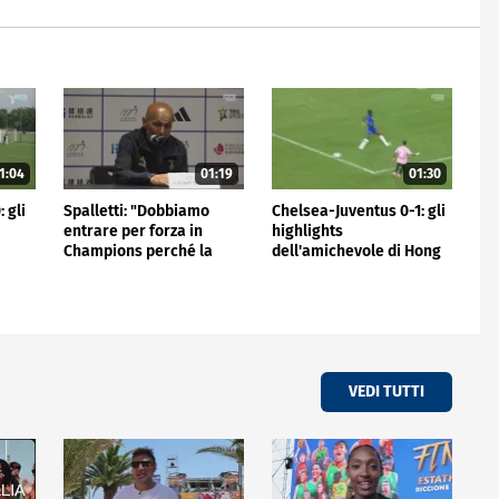
1:04
01:19
01:30
 gli
Spalletti: "Dobbiamo
Chelsea-Juventus 0-1: gli
entrare per forza in
highlights
Champions perché la
dell'amichevole di Hong
Juve non può stare fuori"
Kong
VEDI TUTTI