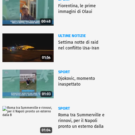
Fiorentina, le prime
immagini di Olaui
00:48
ULTIME NOTIZIE
Settima notte di raid
nel conflitto Usa-Iran
01:54
SPORT
Djokovic, momento
inaspettato
01:03
SPORT
Roma tra Summerville e
rinnovi, per il Napoli
pronto un esterno dalla
01:04
B