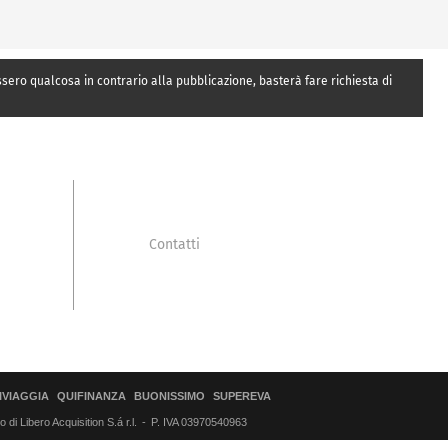
essero qualcosa in contrario alla pubblicazione, basterà fare richiesta di
Contatti
IVIAGGIA
QUIFINANZA
BUONISSIMO
SUPEREVA
di Libero Acquisition S.á r.l.
P. IVA 03970540963