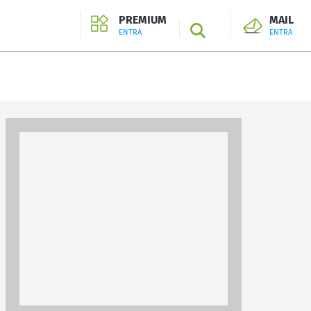
PREMIUM
MAIL
SEARCH
ENTRA
ENTRA
ENTRA