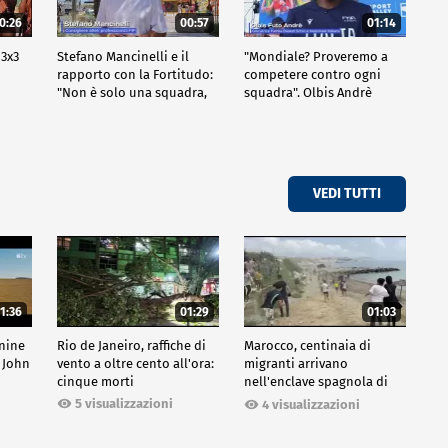
0:26
00:57
01:14
 3x3
Stefano Mancinelli e il
"Mondiale? Proveremo a
rapporto con la Fortitudo:
competere contro ogni
"Non è solo una squadra,
squadra". Olbis Andrè
ma una fede"
racconta il percorso di
avvicinamento ai prossimi
mondiali in Germania.
VEDI TUTTI
1:36
01:29
01:03
inine
Rio de Janeiro, raffiche di
Marocco, centinaia di
 John
vento a oltre cento all'ora:
migranti arrivano
cinque morti
nell'enclave spagnola di
Ceuta
5 visualizzazioni
4 visualizzazioni