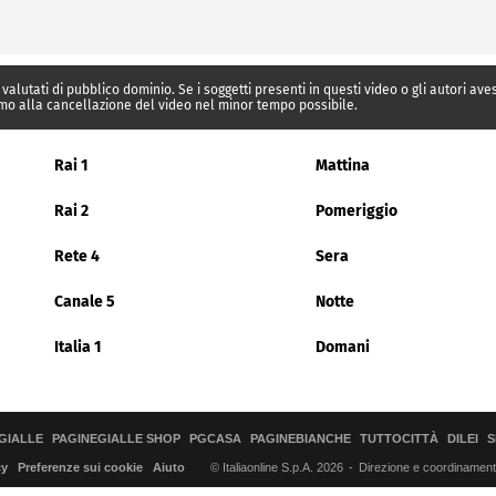
 valutati di pubblico dominio. Se i soggetti presenti in questi video o gli autori av
mo alla cancellazione del video nel minor tempo possibile.
Rai 1
Mattina
Rai 2
Pomeriggio
Rete 4
Sera
Canale 5
Notte
Italia 1
Domani
GIALLE
PAGINEGIALLE SHOP
PGCASA
PAGINEBIANCHE
TUTTOCITTÀ
DILEI
S
© Italiaonline S.p.A. 2026
Direzione e coordinamento 
cy
Preferenze sui cookie
Aiuto