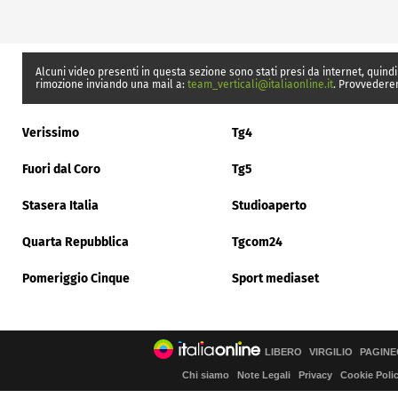
Alcuni video presenti in questa sezione sono stati presi da internet, quindi
rimozione inviando una mail a:
team_verticali@italiaonline.it
. Provvedere
Verissimo
Tg4
Fuori dal Coro
Tg5
Stasera Italia
Studioaperto
Quarta Repubblica
Tgcom24
Pomeriggio Cinque
Sport mediaset
LIBERO
VIRGILIO
PAGINE
Chi siamo
Note Legali
Privacy
Cookie Poli