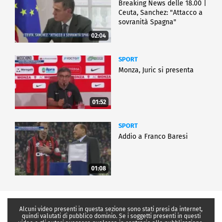
Breaking News delle 18.00 |
Ceuta, Sanchez: "Attacco a
sovranità Spagna"
02:04
SPORT
Monza, Juric si presenta
01:52
SPORT
Addio a Franco Baresi
01:08
Alcuni video presenti in questa sezione sono stati presi da internet,
quindi valutati di pubblico dominio. Se i soggetti presenti in questi