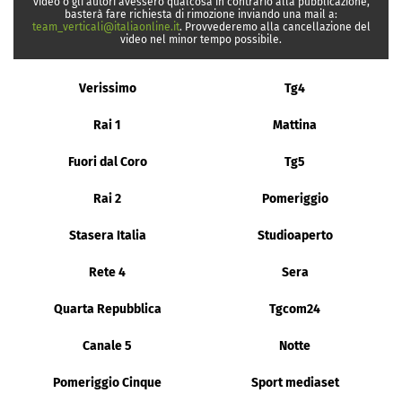
video o gli autori avessero qualcosa in contrario alla pubblicazione,
basterà fare richiesta di rimozione inviando una mail a:
team_verticali@italiaonline.it
. Provvederemo alla cancellazione del
video nel minor tempo possibile.
Verissimo
Tg4
Rai 1
Mattina
Fuori dal Coro
Tg5
Rai 2
Pomeriggio
Stasera Italia
Studioaperto
Rete 4
Sera
Quarta Repubblica
Tgcom24
Canale 5
Notte
Pomeriggio Cinque
Sport mediaset