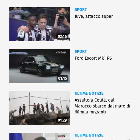
SPORT
Juve, attacco super
02:16
SPORT
Ford Escort Mk1 RS
01:15
ULTIME NOTIZIE
Assalto a Ceuta, dal
Marocco sbarco dal mare di
60mila migranti
01:29
ULTIME NOTIZIE