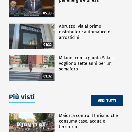
per energia e difesa"
05:30
Abruzzo, via al primo
distributore automatico di
arrosticini
01:32
Milano, con la giunta Sala ci
vogliono sette anni per un
semaforo
01:32
Più visti
VEDI TUTTI
Maiorca contro il turismo che
consuma case, acqua e
territorio