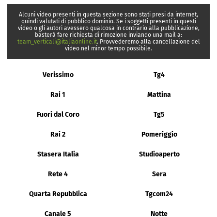
Alcuni video presenti in questa sezione sono stati presi da internet,
quindi valutati di pubblico dominio. Se i soggetti presenti in questi
video o gli autori avessero qualcosa in contrario alla pubblicazione,
basterà fare richiesta di rimozione inviando una mail a:
team_verticali@italiaonline.it
. Provvederemo alla cancellazione del
video nel minor tempo possibile.
Verissimo
Tg4
Rai 1
Mattina
Fuori dal Coro
Tg5
Rai 2
Pomeriggio
Stasera Italia
Studioaperto
Rete 4
Sera
Quarta Repubblica
Tgcom24
Canale 5
Notte