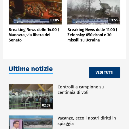
potrebbe essere lanciato un attacco massiccio. Vi
chiedo con forza di prestare attenzione agli allarmi
aerei".
02:05
01:55
ESTERI
Breaking News delle 14.00 |
Breaking News delle 11.00 |
Manovra, via libera del
Zelensky: 650 droni e 30
Senato
missili su Ucraina
Ultime notizie
VEDI TUTTI
Controlli a campione su
centinaia di voli
02:59
Vacanze, ecco i nostri diritti in
spiaggia