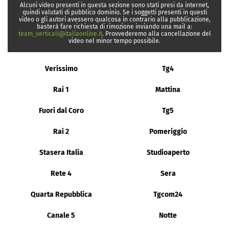
Alcuni video presenti in questa sezione sono stati presi da internet,
quindi valutati di pubblico dominio. Se i soggetti presenti in questi
video o gli autori avessero qualcosa in contrario alla pubblicazione,
basterà fare richiesta di rimozione inviando una mail a:
team_verticali@italiaonline.it
. Provvederemo alla cancellazione del
video nel minor tempo possibile.
Verissimo
Tg4
Rai 1
Mattina
Fuori dal Coro
Tg5
Rai 2
Pomeriggio
Stasera Italia
Studioaperto
Rete 4
Sera
Quarta Repubblica
Tgcom24
Canale 5
Notte