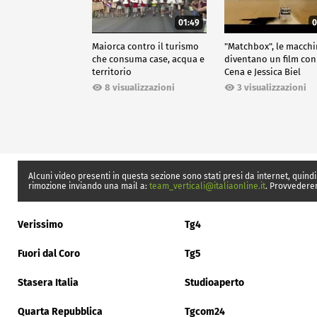
01:49
0
Maiorca contro il turismo
"Matchbox", le macch
che consuma case, acqua e
diventano un film con
territorio
Cena e Jessica Biel
8 visualizzazioni
3 visualizzazioni
Alcuni video presenti in questa sezione sono stati presi da internet, quindi
rimozione inviando una mail a:
team_verticali@italiaonline.it
. Provvedere
Verissimo
Tg4
Fuori dal Coro
Tg5
Stasera Italia
Studioaperto
Quarta Repubblica
Tgcom24