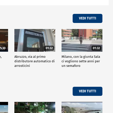
VEDI TUTTI
5:30
01:32
01:32
e,
Abruzzo, via al primo
Milano, con la giunta Sala
distributore automatico di
ci vogliono sette anni per
arrosticini
un semaforo
VEDI TUTTI