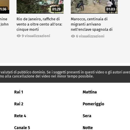
1:36
01:29
01:03
inine
Rio de Janeiro, raffiche di
Marocco, centinaia di
 John
vento a oltre cento all'ora:
migranti arrivano
cinque morti
nell'enclave spagnola di
Ceuta
9 visualizzazioni
6 visualizzazioni
 valutati di pubblico dominio. Se i soggetti presenti in questi video o gli autori av
mo alla cancellazione del video nel minor tempo possibile.
Rai 1
Mattina
Rai 2
Pomeriggio
Rete 4
Sera
Canale 5
Notte