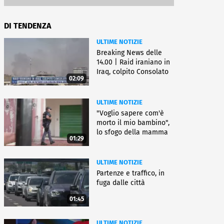
DI TENDENZA
ULTIME NOTIZIE
Breaking News delle
14.00 | Raid iraniano in
Iraq, colpito Consolato
02:09
Usa
ULTIME NOTIZIE
"Voglio sapere com'è
morto il mio bambino",
lo sfogo della mamma
01:29
ULTIME NOTIZIE
Partenze e traffico, in
fuga dalle città
01:45
ULTIME NOTIZIE