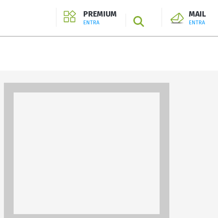
PREMIUM
MAIL
SEARCH
ENTRA
ENTRA
ENTRA