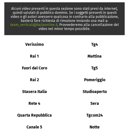
Alcuni video presenti in questa sezione sono stati presi da internet,
quindi valutati di pubblico dominio. Se i soggetti presenti in questi
video o gli autori avessero qualcosa in contrario alla pubblicazione,
basterà fare richiesta di rimozione inviando una mail a:
team_verticali@italiaonline.it
. Provvederemo alla cancellazione del
video nel minor tempo possibile.
Verissimo
Tg4
Rai 1
Mattina
Fuori dal Coro
Tg5
Rai 2
Pomeriggio
Stasera Italia
Studioaperto
Rete 4
Sera
Quarta Repubblica
Tgcom24
Canale 5
Notte