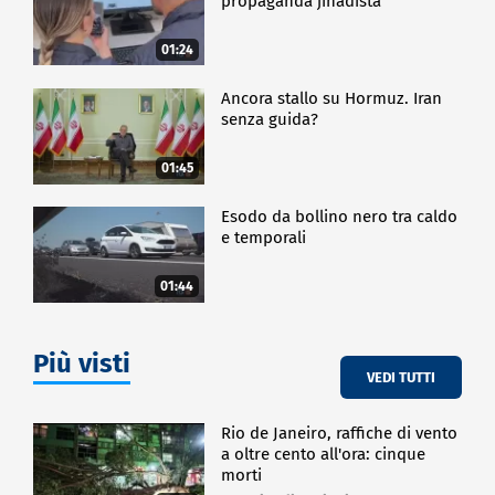
propaganda jihadista
01:24
Ancora stallo su Hormuz. Iran
senza guida?
01:45
Esodo da bollino nero tra caldo
e temporali
01:44
Più visti
VEDI TUTTI
Rio de Janeiro, raffiche di vento
a oltre cento all'ora: cinque
morti