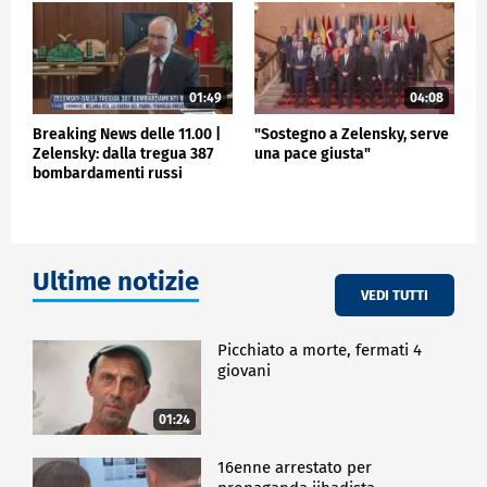
POLITICA
01:49
04:08
Breaking News delle 11.00 |
"Sostegno a Zelensky, serve
Zelensky: dalla tregua 387
una pace giusta"
bombardamenti russi
Ultime notizie
VEDI TUTTI
Picchiato a morte, fermati 4
giovani
01:24
16enne arrestato per