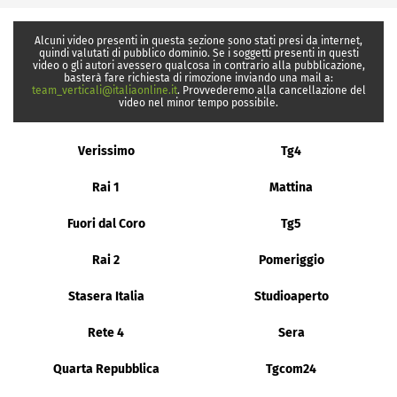
Alcuni video presenti in questa sezione sono stati presi da internet,
quindi valutati di pubblico dominio. Se i soggetti presenti in questi
video o gli autori avessero qualcosa in contrario alla pubblicazione,
basterà fare richiesta di rimozione inviando una mail a:
team_verticali@italiaonline.it
. Provvederemo alla cancellazione del
video nel minor tempo possibile.
Verissimo
Tg4
Rai 1
Mattina
Fuori dal Coro
Tg5
Rai 2
Pomeriggio
Stasera Italia
Studioaperto
Rete 4
Sera
Quarta Repubblica
Tgcom24