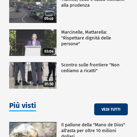
alla prudenza
05:46
Marcinelle, Mattarella:
"Rispettare dignità delle
persone"
03:04
Scontro sulle frontiere "Non
cediamo a ricatti"
01:50
Più visti
VEDI TUTTI
Il pallone della "Mano de Dios"
all'asta per oltre 10 milioni
dollari