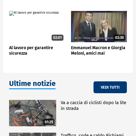
imporranno nuove sanzioni "insieme agli Stati Uniti",
se Mosca continuerà a rifiutare la pace.
ESTERI
02:01
02:30
Al lavoro per garantire
Emmanuel Macron e Giorgia
sicurezza
Meloni, amici mai
Ultime notizie
VEDI TUTTI
Va a caccia di ciclisti dopo la lite
in strada
01:25
Traffico, code e caldo Richiami