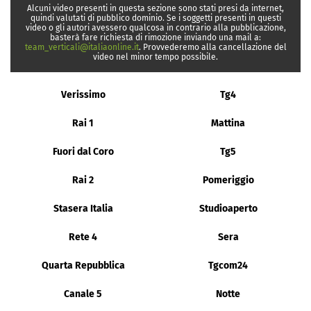
Alcuni video presenti in questa sezione sono stati presi da internet,
quindi valutati di pubblico dominio. Se i soggetti presenti in questi
video o gli autori avessero qualcosa in contrario alla pubblicazione,
basterà fare richiesta di rimozione inviando una mail a:
team_verticali@italiaonline.it
. Provvederemo alla cancellazione del
video nel minor tempo possibile.
Verissimo
Tg4
Rai 1
Mattina
Fuori dal Coro
Tg5
Rai 2
Pomeriggio
Stasera Italia
Studioaperto
Rete 4
Sera
Quarta Repubblica
Tgcom24
Canale 5
Notte