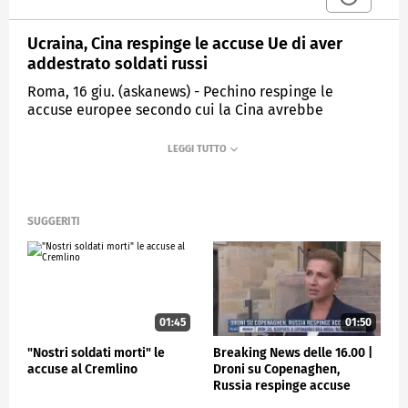
Ucraina, Cina respinge le accuse Ue di aver
addestrato soldati russi
Roma, 16 giu. (askanews) - Pechino respinge le
accuse europee secondo cui la Cina avrebbe
addestrato soldati russi successivamente schierati in
Ucraina, mentre la responsabile della diplomazia
dell'UE, Kaja Kallas, ha affermato che l'Unione
dispone di "informazioni verificate" al riguardo. Lin
Jian, portavoce del Ministero degli Affari Esteri
cinese:
SUGGERITI
"(In merito alle accuse dell'UE secondo cui la Cina
avrebbe addestrato soldati russi che hanno
combattuto in Ucraina) Queste accuse sono prive di
qualsiasi fondamento fattuale. Si tratta di pura e
semplice calunnia e denigrazione".
01:45
01:50
"Nostri soldati morti" le
Breaking News delle 16.00 |
ESTERI
accuse al Cremlino
Droni su Copenaghen,
Russia respinge accuse