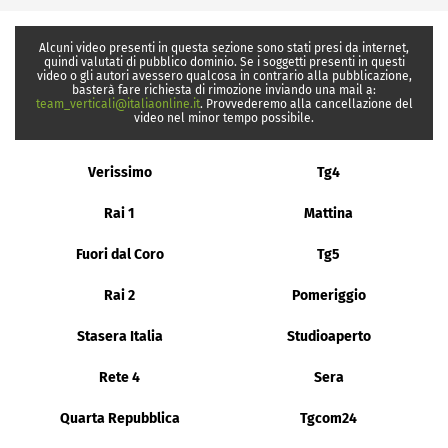
Alcuni video presenti in questa sezione sono stati presi da internet,
quindi valutati di pubblico dominio. Se i soggetti presenti in questi
video o gli autori avessero qualcosa in contrario alla pubblicazione,
basterà fare richiesta di rimozione inviando una mail a:
team_verticali@italiaonline.it
. Provvederemo alla cancellazione del
video nel minor tempo possibile.
Verissimo
Tg4
Rai 1
Mattina
Fuori dal Coro
Tg5
Rai 2
Pomeriggio
Stasera Italia
Studioaperto
Rete 4
Sera
Quarta Repubblica
Tgcom24