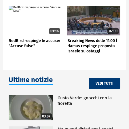
01:16
02:00
RedBird respinge le accuse:
Breaking News delle 11.00 |
"Accuse false"
Hamas respinge proposta
Israele su ostaggi
Ultime notizie
VEDI TUTTI
Gusto Verde: gnocchi con la
fioretta
03:07
Ma quanti divieti per i nostri