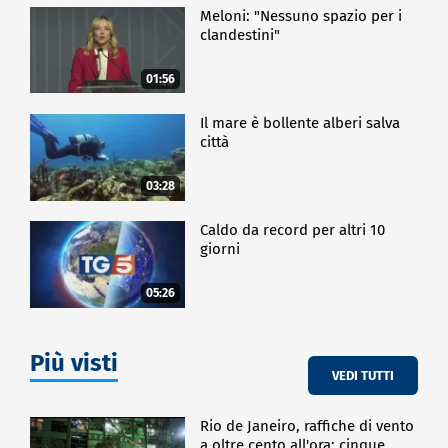
Meloni: "Nessuno spazio per i
clandestini"
01:56
Il mare è bollente alberi salva
città
03:28
Caldo da record per altri 10
giorni
05:26
Più visti
VEDI TUTTI
Rio de Janeiro, raffiche di vento
a oltre cento all'ora: cinque