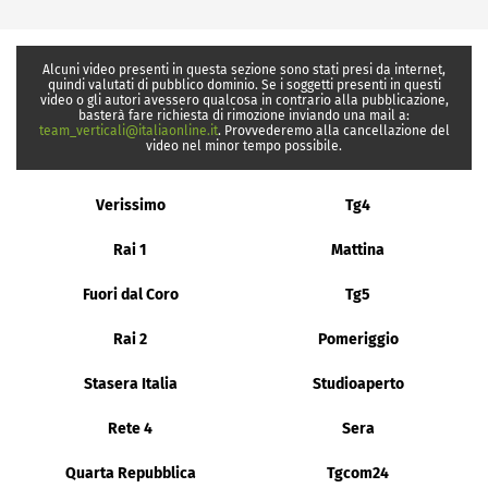
Alcuni video presenti in questa sezione sono stati presi da internet,
quindi valutati di pubblico dominio. Se i soggetti presenti in questi
video o gli autori avessero qualcosa in contrario alla pubblicazione,
basterà fare richiesta di rimozione inviando una mail a:
team_verticali@italiaonline.it
. Provvederemo alla cancellazione del
video nel minor tempo possibile.
Verissimo
Tg4
Rai 1
Mattina
Fuori dal Coro
Tg5
Rai 2
Pomeriggio
Stasera Italia
Studioaperto
Rete 4
Sera
Quarta Repubblica
Tgcom24