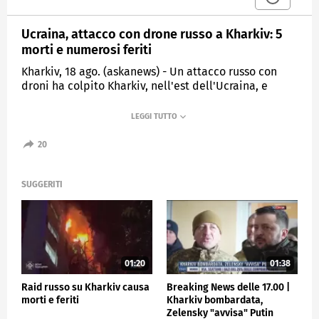
Ucraina, attacco con drone russo a Kharkiv: 5
morti e numerosi feriti
Kharkiv, 18 ago. (askanews) - Un attacco russo con
droni ha colpito Kharkiv, nell'est dell'Ucraina, e
provocato almeno cinque morti, tra i quali un
bambino piccolo, e 17 feriti. Lo ha dichiarato il
sindaco, a poche ore dall'incontro tra Donald Trump
e Volodymyr Zelensky a Washington. La città, vicina
20
al confine russo, la seconda più grande del Paese
prima dell'invasione russa, era stata bombardata
poche ore prima da un missile balistico russo,
SUGGERITI
causando almeno 11 feriti, secondo il sindaco.
ESTERI
01:20
01:38
Raid russo su Kharkiv causa
Breaking News delle 17.00 |
morti e feriti
Kharkiv bombardata,
Zelensky "avvisa" Putin