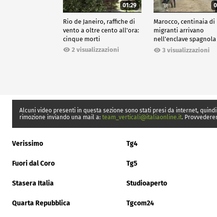
01:29
0
Rio de Janeiro, raffiche di
Marocco, centinaia di
vento a oltre cento all'ora:
migranti arrivano
cinque morti
nell'enclave spagnola
Ceuta
2 visualizzazioni
3 visualizzazioni
Alcuni video presenti in questa sezione sono stati presi da internet, quindi
rimozione inviando una mail a:
team_verticali@italiaonline.it
. Provvedere
Verissimo
Tg4
Fuori dal Coro
Tg5
Stasera Italia
Studioaperto
Quarta Repubblica
Tgcom24