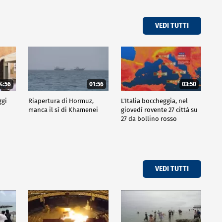
VEDI TUTTI
4:56
01:56
03:50
ggi
Riapertura di Hormuz,
L'Italia boccheggia, nel
manca il sì di Khamenei
giovedì rovente 27 città su
27 da bollino rosso
VEDI TUTTI