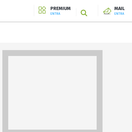
PREMIUM
MAIL
SEARCH
ENTRA
ENTRA
ENTRA