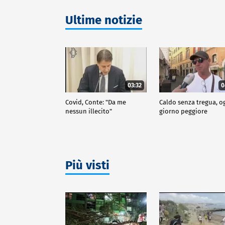
Ultime notizie
03:32
0
Covid, Conte: "Da me
Caldo senza tregua, o
nessun illecito"
giorno peggiore
Più visti