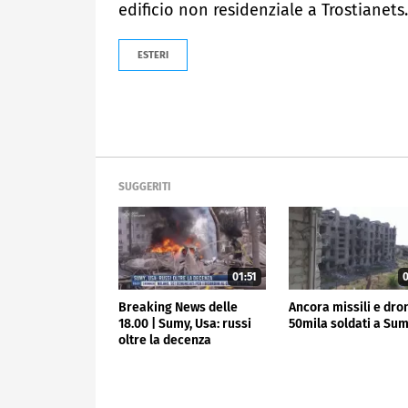
edificio non residenziale a Trostianets.
ESTERI
SUGGERITI
01:51
0
Breaking News delle
Ancora missili e dro
18.00 | Sumy, Usa: russi
50mila soldati a Su
oltre la decenza