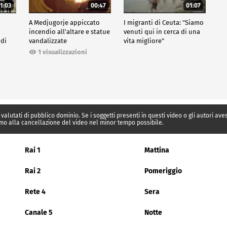
1:03
00:47
01:07
A Medjugorje appiccato
I migranti di Ceuta: "Siamo
incendio all'altare e statue
venuti qui in cerca di una
 di
vandalizzate
vita migliore"
1 visualizzazioni
 valutati di pubblico dominio. Se i soggetti presenti in questi video o gli autori av
mo alla cancellazione del video nel minor tempo possibile.
Rai 1
Mattina
Rai 2
Pomeriggio
Rete 4
Sera
Canale 5
Notte