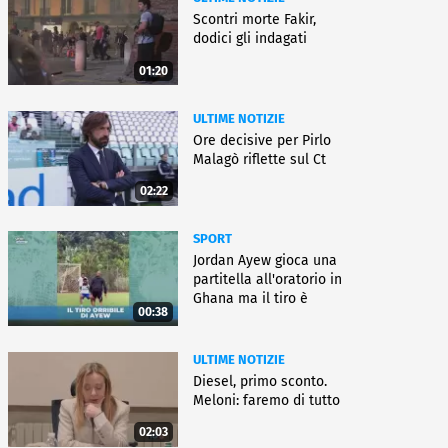
Scontri morte Fakir,
dodici gli indagati
01:20
ULTIME NOTIZIE
Ore decisive per Pirlo
Malagò riflette sul Ct
02:22
SPORT
Jordan Ayew gioca una
partitella all'oratorio in
Ghana ma il tiro è
00:38
horror
ULTIME NOTIZIE
Diesel, primo sconto.
Meloni: faremo di tutto
02:03