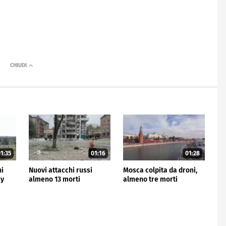
1:35
01:16
01:28
ni
Nuovi attacchi russi
Mosca colpita da droni,
my
almeno 13 morti
almeno tre morti