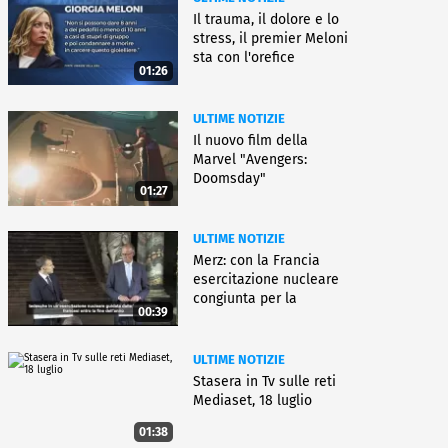
Il trauma, il dolore e lo
stress, il premier Meloni
sta con l'orefice
01:26
ULTIME NOTIZIE
Il nuovo film della
Marvel "Avengers:
Doomsday"
01:27
ULTIME NOTIZIE
Merz: con la Francia
esercitazione nucleare
congiunta per la
00:39
deterrenza
ULTIME NOTIZIE
Stasera in Tv sulle reti
Mediaset, 18 luglio
01:38