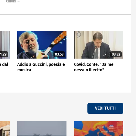
1:29
03:53
03:32
a dal
Addio a Guccini, poesia e
Covid, Conte: "Da me
musica
nessun illecito"
VEDI TUTTI