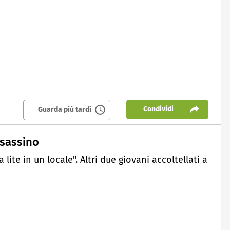
Condividi
Guarda più tardi
ssassino
lite in un locale". Altri due giovani accoltellati a