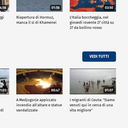
4:56
01:56
03:50
ggi
Riapertura di Hormuz,
L'Italia boccheggia, nel
manca il sì di Khamenei
giovedì rovente 27 città su
27 da bollino rosso
VEDI TUTTI
1:03
00:47
01:07
A Medjugorje appiccato
I migranti di Ceuta: "Siamo
incendio all'altare e statue
venuti qui in cerca di una
 di
vandalizzate
vita migliore"