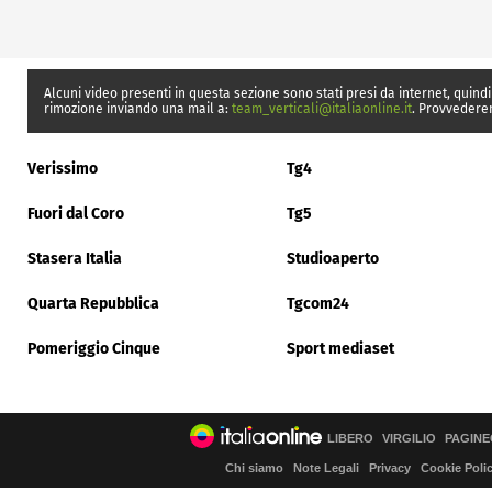
Alcuni video presenti in questa sezione sono stati presi da internet, quindi
rimozione inviando una mail a:
team_verticali@italiaonline.it
. Provvedere
Verissimo
Tg4
Fuori dal Coro
Tg5
Stasera Italia
Studioaperto
Quarta Repubblica
Tgcom24
Pomeriggio Cinque
Sport mediaset
LIBERO
VIRGILIO
PAGINE
Chi siamo
Note Legali
Privacy
Cookie Poli