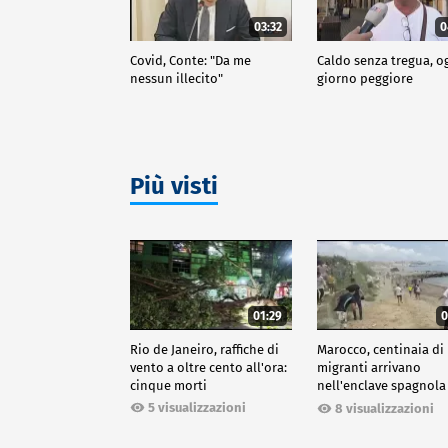
03:32
0
Covid, Conte: "Da me
Caldo senza tregua, o
nessun illecito"
giorno peggiore
Più visti
01:29
0
Rio de Janeiro, raffiche di
Marocco, centinaia di
vento a oltre cento all'ora:
migranti arrivano
cinque morti
nell'enclave spagnola
Ceuta
5 visualizzazioni
8 visualizzazioni