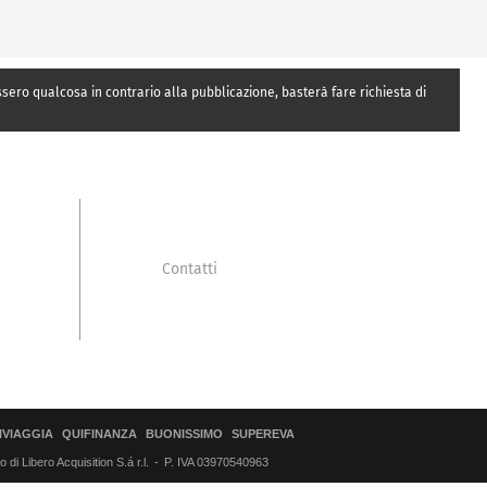
essero qualcosa in contrario alla pubblicazione, basterà fare richiesta di
Contatti
IVIAGGIA
QUIFINANZA
BUONISSIMO
SUPEREVA
di Libero Acquisition S.á r.l.
P. IVA 03970540963