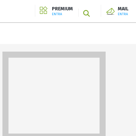
PREMIUM
MAIL
SEARCH
ENTRA
ENTRA
ENTRA