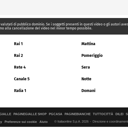
 valutati di pubblico dominio. Se i soggetti presenti in questi video o gli autori av
mo alla cancellazione del video nel minor tempo possibile.
Rai 1
Mattina
Rai 2
Pomeriggio
Rete 4
Sera
Canale 5
Notte
Italia 1
Domani
GIALLE
PAGINEGIALLE SHOP
PGCASA
PAGINEBIANCHE
TUTTOCITTÀ
DILEI
S
© Italiaonline S.p.A. 2026
Direzione e coordinamento 
cy
Preferenze sui cookie
Aiuto