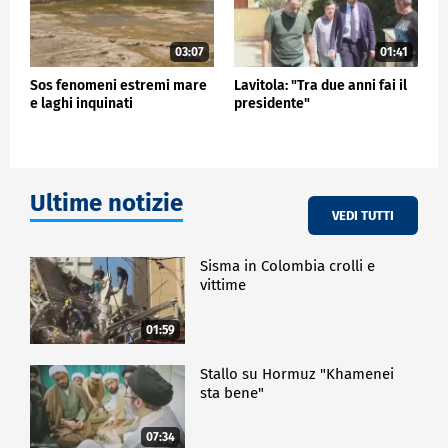
03:07
01:41
Sos fenomeni estremi mare
Lavitola: "Tra due anni fai il
e laghi inquinati
presidente"
Ultime notizie
VEDI TUTTI
Sisma in Colombia crolli e
vittime
01:59
Stallo su Hormuz "Khamenei
sta bene"
07:34