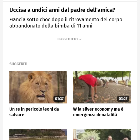
Uccisa a undici anni dal padre dell'amica?
Francia sotto choc dopo il ritrovamento del corpo
abbandonato della bimba di 11 anni
MEDIASET
TG5
SUGGERITI
01:37
03:27
Un re in pericolo leoni da
W la silver economy ma è
salvare
emergenza denatalità