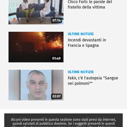
Chico Forti: le parole del
fratello della vittima
07:14
ULTIME NOTIZIE
Incendi devastanti in
Francia e Spagna
01:49
ULTIME NOTIZIE
Fakir, c'è l'autopsia "Sangue
nei polmoni""
02:07
Alcuni video presenti in questa sezione sono stati presi da internet,
quindi valutati di pubblico dominio. Se i soggetti presenti in questi