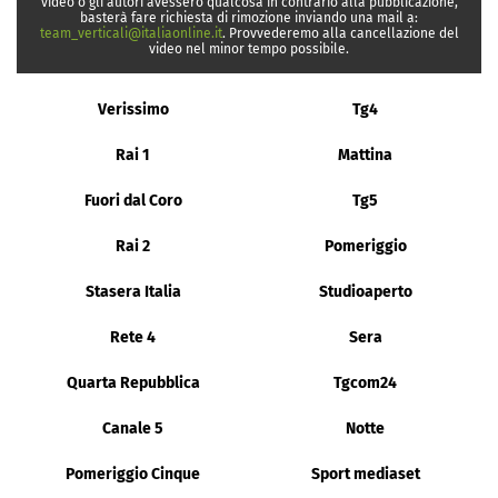
video o gli autori avessero qualcosa in contrario alla pubblicazione,
basterà fare richiesta di rimozione inviando una mail a:
team_verticali@italiaonline.it
. Provvederemo alla cancellazione del
video nel minor tempo possibile.
Verissimo
Tg4
Rai 1
Mattina
Fuori dal Coro
Tg5
Rai 2
Pomeriggio
Stasera Italia
Studioaperto
Rete 4
Sera
Quarta Repubblica
Tgcom24
Canale 5
Notte
Pomeriggio Cinque
Sport mediaset