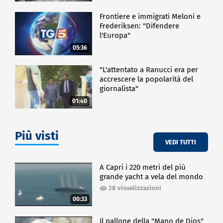
Frontiere e immigrati Meloni e
Frederiksen: "Difendere
l'Europa"
05:36
"L'attentato a Ranucci era per
accrescere la popolarità del
giornalista"
01:40
Più visti
VEDI TUTTI
A Capri i 220 metri del più
grande yacht a vela del mondo
28 visualizzazioni
00:33
Il pallone della "Mano de Dios"