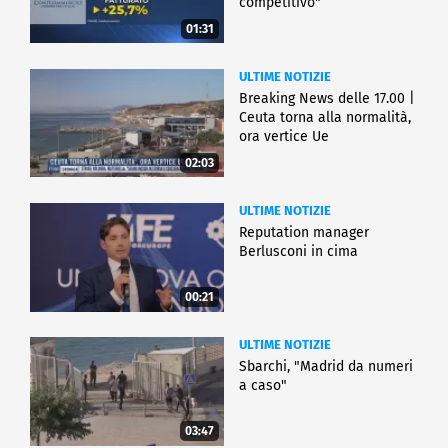
competitivo"
01:31
ULTIME NOTIZIE
Breaking News delle 17.00 |
Ceuta torna alla normalità,
ora vertice Ue
02:03
ULTIME NOTIZIE
Reputation manager
Berlusconi in cima
00:21
ULTIME NOTIZIE
Sbarchi, "Madrid da numeri
a caso"
03:47