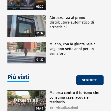
del prodotto nasce proprio dall'accostamento tra
due parole che sembravano inconciliabili: pasta e
05:30
zero carboidrati.
Abruzzo, via al primo
"Il premio lo dimostra: molto bene. Al nostro stand
distributore automatico di
c'è un continuo assalto alla diligenza perché vedere
arrosticini
'zero carboidrati' associato alla pasta suscita grande
01:32
curiosità. Sin dall'apertura della fiera, c'è gente che
mangia costantemente pasta al nostro stand, con
mia grande gioia. E' un continuo", conclude De
Milano, con la giunta Sala ci
vogliono sette anni per un
Stefano.
semaforo
01:32
ECONOMIA
Più visti
VEDI TUTTI
Maiorca contro il turismo che
consuma case, acqua e
territorio
1 visualizzazioni
01:49