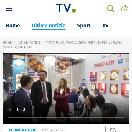
Home
Ultime notizie
Sport
Inchieste
HOME
ULTIME NOTIZIE
TUTTOFOOD, NUVOLA ZERO PREMIATA PER LA PASTA
SENZA CARBOIDRATI
ULTIME NOTIZIE
12 MAGGIO 2026