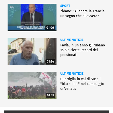
SPORT
Zidane: "Allenare la Francia
un sogno che si avvera"
01:06
ULTIME NOTIZIE
Pavia, in un anno gli rubano
15 biciclette, record del
pensionato
01:24
ULTIME NOTIZIE
Guerriglia in Val di Susa, i
"black bloc" nel campeggio
di Venaus
01:31