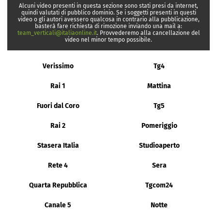
Alcuni video presenti in questa sezione sono stati presi da internet,
quindi valutati di pubblico dominio. Se i soggetti presenti in questi
video o gli autori avessero qualcosa in contrario alla pubblicazione,
basterà fare richiesta di rimozione inviando una mail a:
team_verticali@italiaonline.it
. Provvederemo alla cancellazione del
video nel minor tempo possibile.
Verissimo
Tg4
Rai 1
Mattina
Fuori dal Coro
Tg5
Rai 2
Pomeriggio
Stasera Italia
Studioaperto
Rete 4
Sera
Quarta Repubblica
Tgcom24
Canale 5
Notte