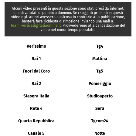
Alcuni video presenti in questa sezione sono stati presi da internet,
quindi valutati di pubblico dominio. Se i soggetti presenti in questi
video o gli autori avessero qualcosa in contrario alla pubblicazione,
basterà fare richiesta di rimozione inviando una mail a:
team_verticali@italiaonline.it
. Provvederemo alla cancellazione del
video nel minor tempo possibile.
Verissimo
Tg4
Rai 1
Mattina
Fuori dal Coro
Tg5
Rai 2
Pomeriggio
Stasera Italia
Studioaperto
Rete 4
Sera
Quarta Repubblica
Tgcom24
Canale 5
Notte