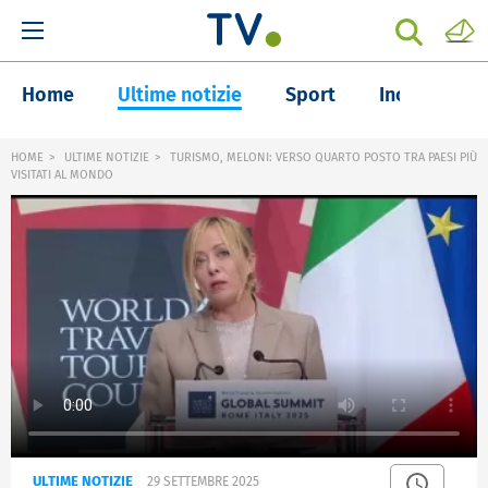
Home
Ultime notizie
Sport
Inchieste
HOME
ULTIME NOTIZIE
TURISMO, MELONI: VERSO QUARTO POSTO TRA PAESI PIÙ
VISITATI AL MONDO
ULTIME NOTIZIE
29 SETTEMBRE 2025