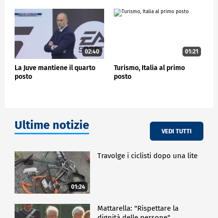
nuovo capolavoro. Noi puntiamo a essere quel
capolavoro: la destinazione privilegiata per tutti
coloro che cercano un sogno tra storia e fantasia, tra
antichità e futuro".
02:40
01:21
POLITICA
La Juve mantiene il quarto
Turismo, Italia al primo
posto
posto
Ultime notizie
VEDI TUTTI
Travolge i ciclisti dopo una lite
01:24
Mattarella: "Rispettare la
dignità delle persone"